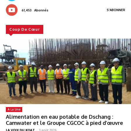
S'ABONNER
61,453
Abonnés
Coup De Cœur
A La Une
Alimentation en eau potable de Dschang :
Camwater et le Groupe CGCOC à pied d’œuvre
LA VOIX DU KOAT
-
3 août 2026