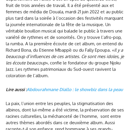
fruit de trois années de travail. Il a été présenté aux et
femmes de média de Douala, mardi 21 juin 2022 et au public
plus tard dans la soirée à l’occasion des festivités marquant
la journée internationale de la fête de la musique. Un
véritable bouillon musical qui balade le public à travers une
variété de rythmes et de sonorités. On y trouve l’afro-pop,
la rumba. A la première écoute de cet album, on entend du
Richard Bona, du Etienne Mbappè ou du Fally Epoupa. «
Il y a
beaucoup d’influences de ces artistes. Ce sont mes idoles, je
les écoute beaucoup
», confie le fondateur du groupe Njoku
Jazz. Les rythmes patrimoniaux du Sud-ouest ravivent la
coloration de l’album.
Lire aussi :
Abdourahmane Diallo : le showbiz dans la peau
La paix, l’union entre les peuples, la stigmatisation des
albinos, dont lui-même a été victime, la préservation de ses
racines culturelles, la méchanceté de l’homme, sont entre
autres thèmes abordés dans ce deuxième album. Aussi
raconte-t-il son enfance, rend hommage à ses grands-