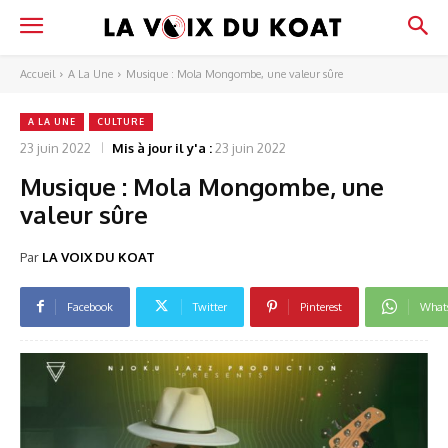
Accueil
A La Une
Musique : Mola Mongombe, une valeur sûre
A LA UNE
CULTURE
23 juin 2022
Mis à jour il y'a :
23 juin 2022
Musique : Mola Mongombe, une
valeur sûre
Par
LA VOIX DU KOAT
Facebook
Twitter
Pinterest
What