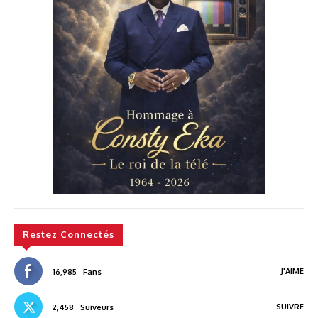
Restez Connectés
J'AIME
16,985
Fans
SUIVRE
2,458
Suiveurs