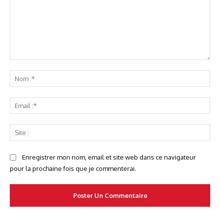
Commenter
No
:*
Ema
:*
Sit
:
Enregistrer mon nom, email et site web dans ce navigateur
pour la prochaine fois que je commenterai.