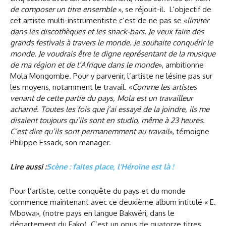
de composer un titre ensemble
», se réjouit-il. L’objectif de
cet artiste multi-instrumentiste c’est de ne pas se «
limiter
dans les discothèques et les snack-bars. Je veux faire des
grands festivals à travers le monde. Je souhaite conquérir le
monde. Je voudrais être le digne représentant de la musique
de ma région et de l’Afrique dans le monde
», ambitionne
Mola Mongombe. Pour y parvenir, l’artiste ne lésine pas sur
les moyens, notamment le travail. «
Comme les artistes
venant de cette partie du pays, Mola est un travailleur
acharné. Toutes les fois que j’ai essayé de la joindre, ils me
disaient toujours qu’ils sont en studio, même à 23 heures.
C’est dire qu’ils sont permanemment au travail
», témoigne
Philippe Essack, son manager.
Lire aussi :
Scène : faites place, l’Héroïne est là !
Pour l’artiste, cette conquête du pays et du monde
commence maintenant avec ce deuxième album intitulé « E.
Mbowa», (notre pays en langue Bakwéri, dans le
département du Fako). C’est un opus de quatorze titres,