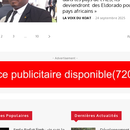
deviendront des Eldorado pou
pays africains »
LA VOIX DU KOAT
-
24 septembre 2025
2
3
...
10
P
- Advertisement -
les Populaires
Dernières Actualités
Emile Parfait Simb : «Je suis le
Développement d