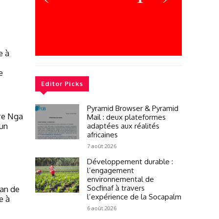
e à
e
Editor Picks
Pyramid Browser & Pyramid
re Nga
Mail : deux plateformes
 un
adaptées aux réalités
africaines
7 août 2026
Développement durable :
l’engagement
environnemental de
Socfinaf à travers
an de
l’expérience de la Socapalm
e à
6 août 2026