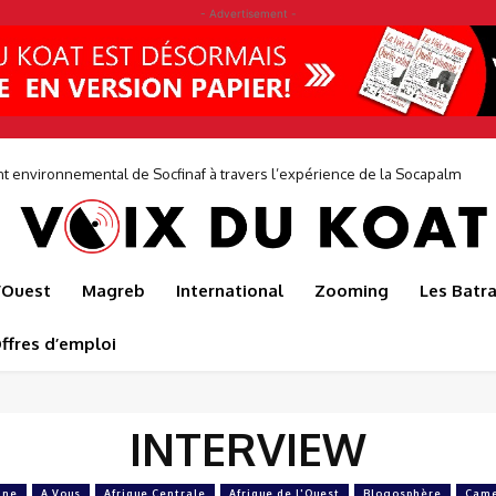
- Advertisement -
environnemental de Socfinaf à travers l’expérience de la Socapalm
l’Ouest
Magreb
International
Zooming
Les Batr
ffres d’emploi
INTERVIEW
Une
A Vous
Afrique Centrale
Afrique de l'Ouest
Blogosphère
Came