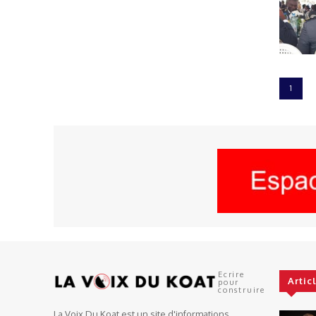
1
Ecrire
Artic
pour
construire
La Voix Du Koat est un site d'informations