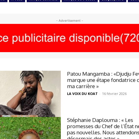
- Advertisement -
Patou Mangamba : «Djudju Fe
marque une étape fondatrice 
ma carrière »
LA VOIX DU KOAT
-
16 février 2026
Stéphanie Daplouma : « Les
promesses du Chef de l’État n
pas nouvelles. Nous attendon
désormais des actes »