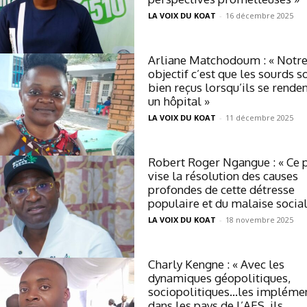
LA VOIX DU KOAT
-
16 décembre 2025
Arliane Matchodoum : « Notr
objectif c’est que les sourds s
bien reçus lorsqu’ils se rende
un hôpital »
LA VOIX DU KOAT
-
11 décembre 2025
Robert Roger Ngangue : « Ce p
vise la résolution des causes
profondes de cette détresse
populaire et du malaise socia
LA VOIX DU KOAT
-
18 novembre 2025
Charly Kengne : « Avec les
dynamiques géopolitiques,
sociopolitiques…les impléme
dans les pays de l’AES, ils