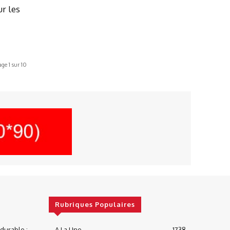
r les
age 1 sur 10
Rubriques Populaires
urable :
A La Une
1738