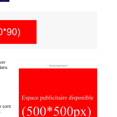
ver
- Advertisement -
dans
e sont
s