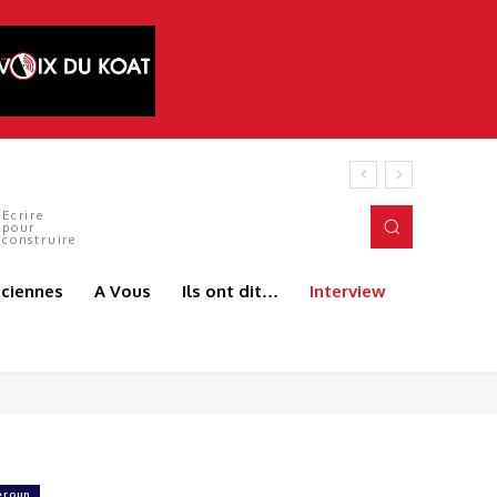
Ecrire
pour
construire
aciennes
A Vous
Ils ont dit…
Interview
roun