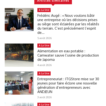
Articles Similaires
A La Une
Frédéric Augé : « Nous voulons bâtir
une entreprise où les décisions prises
au siège sont éclairées par les réalités
du terrain. C’est précisément l’esprit
de...
5 août 2026
A La Une
Alimentation en eau potable :
Camwater sauve l’usine de production
de Japoma
4 août 2026
A La Une
Entrepreneuriat : ITGStore mise sur 30
jeunes pour faire éclore une nouvelle
génération d’entrepreneurs avec
ANDJEUN
3 août 2026
A La Une