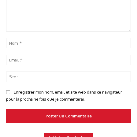
Commenter
No
:*
Ema
:*
Sit
:
Enregistrer mon nom, email et site web dans ce navigateur
pour la prochaine fois que je commenterai.