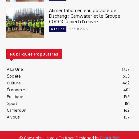
Alimentation en eau potable de
Dschang : Camwater et le Groupe
CGCOC à pied d’œuvre
3 août 2026
A La Une
Rubriques Populaires
A La Une
1737
Société
653
Culture
462
Économie
401
Politique
195
Sport
181
Cameroun
162
A Vous
157
© Copyright - La Voix Du Koat, Designed by
Best It Soft