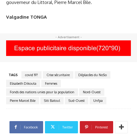
gouverneur du Littoral, Pierre Marcel Bile.
Valgadine TONGA
- Advertisement -
TAGS
covid 19?
Crise sécuritaire
Déplacées du NoSo
Elisabeth Dikouta
Femmes
Fonds des nations unies pour la population
Nord-Ouest
Pierre Marcel Bile
Siti Batoul
Sud-Ouest
Unfpa
Facebook
Twitter
Pinterest