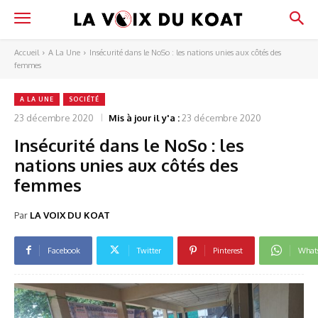
Accueil
A La Une
Insécurité dans le NoSo : les nations unies aux côtés des
femmes
A LA UNE
SOCIÉTÉ
23 décembre 2020
Mis à jour il y'a :
23 décembre 2020
Insécurité dans le NoSo : les
nations unies aux côtés des
femmes
Par
LA VOIX DU KOAT
Facebook
Twitter
Pinterest
What