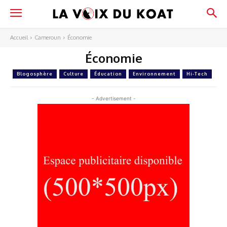
Accueil
Cameroun
Économie
Économie
Blogosphère
Culture
Éducation
Environnement
Hi-Tech
- Advertisement -