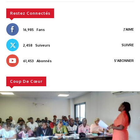
Restez Connectés
J'AIME
16,985
Fans
SUIVRE
2,458
Suiveurs
S'ABONNER
61,453
Abonnés
Coup De Cœur