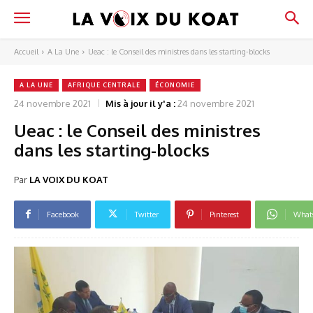
Accueil
A La Une
Ueac : le Conseil des ministres dans les starting-blocks
A LA UNE
AFRIQUE CENTRALE
ÉCONOMIE
24 novembre 2021
Mis à jour il y'a :
24 novembre 2021
Ueac : le Conseil des ministres
dans les starting-blocks
Par
LA VOIX DU KOAT
Facebook
Twitter
Pinterest
What