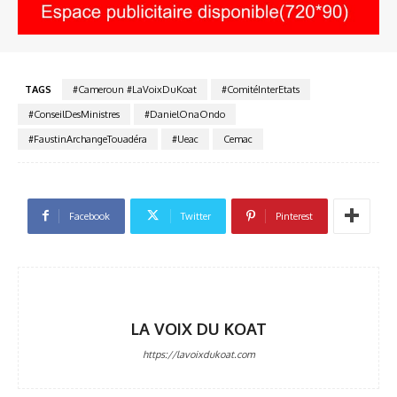
TAGS
#Cameroun #LaVoixDuKoat
#ComitéInterEtats
#ConseilDesMinistres
#DanielOnaOndo
#FaustinArchangeTouadéra
#Ueac
Cemac
Facebook
Twitter
Pinterest
LA VOIX DU KOAT
https://lavoixdukoat.com