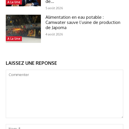
de...
A La Une
5 août 2026
Alimentation en eau potable :
Camwater sauve l’usine de production
de Japoma
4 août 2026
A La Une
LAISSEZ UNE REPONSE
Commenter
No