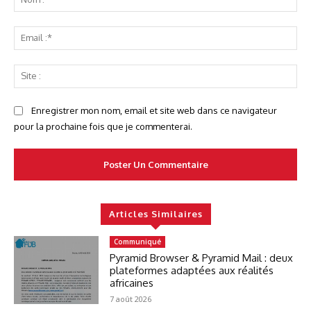
:*
Ema
:*
Sit
:
Enregistrer mon nom, email et site web dans ce navigateur
pour la prochaine fois que je commenterai.
Articles Similaires
Communiqué
Pyramid Browser & Pyramid Mail : deux
plateformes adaptées aux réalités
africaines
7 août 2026