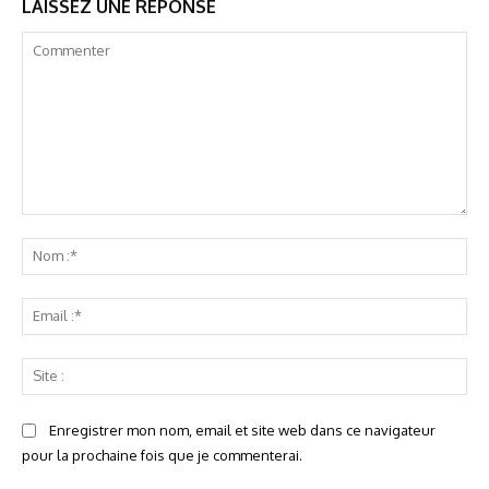
LAISSEZ UNE REPONSE
Commenter
No
:*
Ema
:*
Sit
:
Enregistrer mon nom, email et site web dans ce navigateur
pour la prochaine fois que je commenterai.