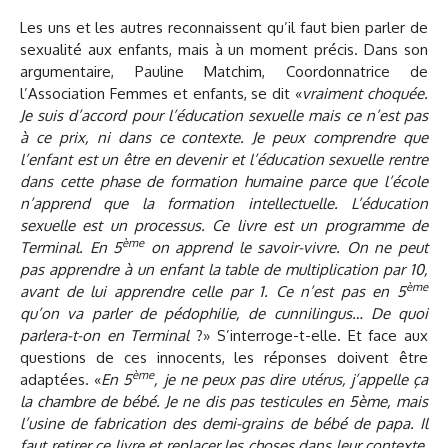
Les uns et les autres reconnaissent qu’il faut bien parler de
sexualité aux enfants, mais à un moment précis. Dans son
argumentaire, Pauline Matchim, Coordonnatrice de
l’Association Femmes et enfants, se dit «
vraiment choquée.
Je suis d’accord pour l’éducation sexuelle mais ce n’est pas
à ce prix, ni dans ce contexte. Je peux comprendre que
l’enfant est un être en devenir et l’éducation sexuelle rentre
dans cette phase de formation humaine parce que l’école
n’apprend que la formation intellectuelle. L’éducation
sexuelle est un processus. Ce livre est un programme de
ème
Terminal. En 5
on apprend le savoir-vivre. On ne peut
pas apprendre à un enfant la table de multiplication par 10,
ème
avant de lui apprendre celle par 1. Ce n’est pas en 5
qu’on va parler de pédophilie, de cunnilingus… De quoi
parlera-t-on en Terminal
?» S’interroge-t-elle. Et face aux
questions de ces innocents, les réponses doivent être
ème
adaptées. «
En 5
, je ne peux pas dire utérus, j’appelle ça
la chambre de bébé. Je ne dis pas testicules en 5ème, mais
l’usine de fabrication des demi-grains de bébé de papa. Il
faut retirer ce livre et replacer les choses dans leur contexte.