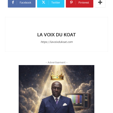
Facebook
Twitter
Pinterest
LA VOIX DU KOAT
https://lavoixdukoat.com
- Advertisement -