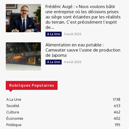
Frédéric Augé : « Nous voulons bâtir
une entreprise où les décisions prises
au siège sont éclairées par les réalités
du terrain. C’est précisément l’esprit
de...
5 août 2026
A La Une
Alimentation en eau potable :
Camwater sauve l’usine de production
de Japoma
4 août 2026
A La Une
Rubriques Populaires
A La Une
1738
Société
653
Culture
462
Économie
402
Politique
195