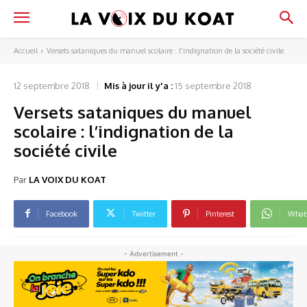
Accueil
Versets sataniques du manuel scolaire : l’indignation de la société civile
12 septembre 2018
Mis à jour il y'a :
15 septembre 2018
Versets sataniques du manuel
scolaire : l’indignation de la
société civile
Par
LA VOIX DU KOAT
Facebook
Twitter
Pinterest
What
- Advertisement -