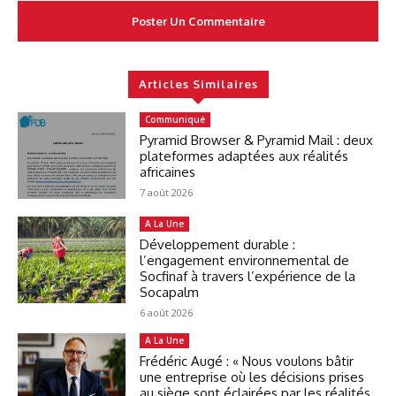
Articles Similaires
Communiqué
Pyramid Browser & Pyramid Mail : deux
plateformes adaptées aux réalités
africaines
7 août 2026
A La Une
Développement durable :
l’engagement environnemental de
Socfinaf à travers l’expérience de la
Socapalm
6 août 2026
A La Une
Frédéric Augé : « Nous voulons bâtir
une entreprise où les décisions prises
au siège sont éclairées par les réalités