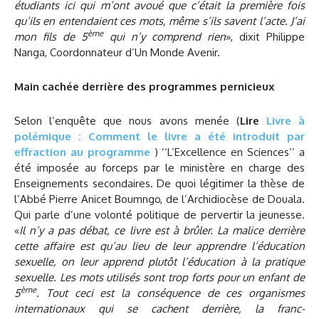
étudiants ici qui m’ont avoué que c’était la première fois
qu’ils en entendaient ces mots, même s’ils savent l’acte. J’ai
ème
mon fils de 5
qui n’y comprend rien
», dixit Philippe
Nanga, Coordonnateur d’Un Monde Avenir.
Main cachée derrière des programmes pernicieux
Selon l’enquête que nous avons menée (
Lire
Livre à
polémique : Comment le livre a été introduit par
effraction au programme
) ‘‘L’Excellence en Sciences’’ a
été imposée au forceps par le ministère en charge des
Enseignements secondaires. De quoi légitimer la thèse de
l’Abbé Pierre Anicet Boumngo, de l’Archidiocèse de Douala.
Qui parle d’une volonté politique de pervertir la jeunesse.
«
Il n’y a pas débat, ce livre est à brûler. La malice derrière
cette affaire est qu’au lieu de leur apprendre l’éducation
sexuelle, on leur apprend plutôt l’éducation à la pratique
sexuelle. Les mots utilisés sont trop forts pour un enfant de
ème
5
. Tout ceci est la conséquence de ces organismes
internationaux qui se cachent derrière, la franc-