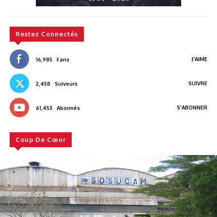
Restez Connectés
J'AIME
16,985
Fans
SUIVRE
2,458
Suiveurs
S'ABONNER
61,453
Abonnés
Coup De Cœur