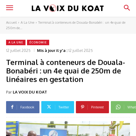
Accueil
A La Une
Terminal à conteneurs de Douala-Bonabéri : un 4e quai de
250m de...
A LA UNE
ÉCONOMIE
12 juillet 2025
Mis à jour il y'a :
12 juillet 2025
Terminal à conteneurs de Douala-
Bonabéri : un 4e quai de 250m de
linéaires en gestation
Par
LA VOIX DU KOAT
Facebook
Twitter
Pinterest
What