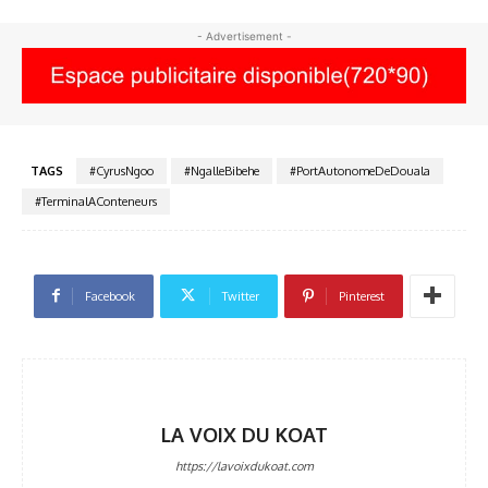
- Advertisement -
TAGS
#CyrusNgoo
#NgalleBibehe
#PortAutonomeDeDouala
#TerminalAConteneurs
Facebook
Twitter
Pinterest
LA VOIX DU KOAT
https://lavoixdukoat.com