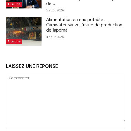
de...
A La Une
5 août 2026
Alimentation en eau potable :
Camwater sauve l’usine de production
de Japoma
4 août 2026
A La Une
LAISSEZ UNE REPONSE
Commenter
No