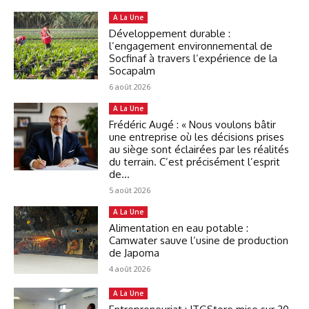
A La Une
Développement durable :
l’engagement environnemental de
Socfinaf à travers l’expérience de la
Socapalm
6 août 2026
A La Une
Frédéric Augé : « Nous voulons bâtir
une entreprise où les décisions prises
au siège sont éclairées par les réalités
du terrain. C’est précisément l’esprit
de...
5 août 2026
A La Une
Alimentation en eau potable :
Camwater sauve l’usine de production
de Japoma
4 août 2026
A La Une