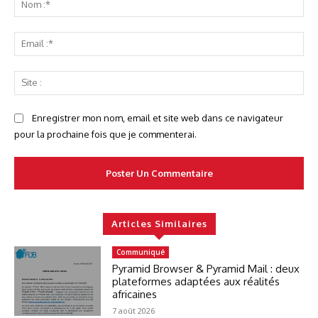
:*
Ema
:*
Sit
:
Enregistrer mon nom, email et site web dans ce navigateur
pour la prochaine fois que je commenterai.
Articles Similaires
Communiqué
Pyramid Browser & Pyramid Mail : deux
plateformes adaptées aux réalités
africaines
7 août 2026