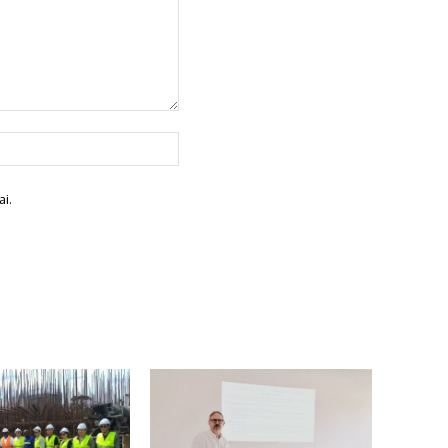
Site
:
i.