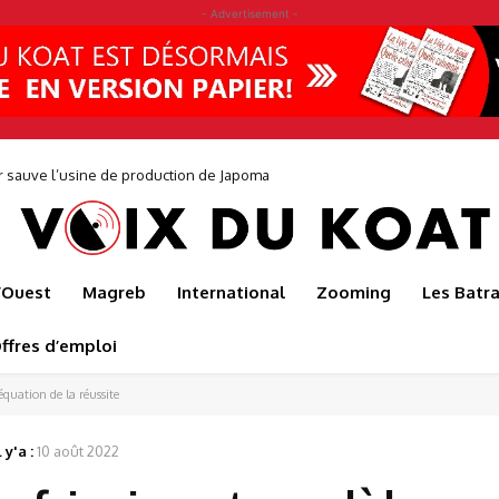
- Advertisement -
auve l’usine de production de Japoma
30 jeunes pour faire éclore une nouvelle génération d’entrepreneurs avec
l’Ouest
Magreb
International
Zooming
Les Batr
ffres d’emploi
quation de la réussite
 y'a :
10 août 2022