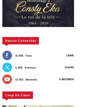
Restez Connectés
J'AIME
16,985
Fans
SUIVRE
2,458
Suiveurs
S'ABONNER
61,453
Abonnés
Coup De Cœur