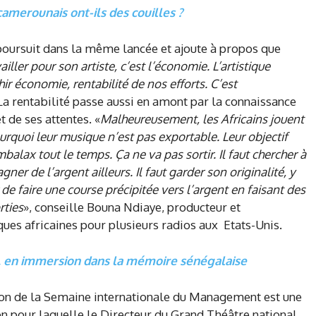
 camerounais ont-ils des couilles ?
ursuit dans la même lancée et ajoute à propos que
iller pour son artiste, c’est l’économie. L’artistique
hir économie, rentabilité de nos efforts. C’est
 La rentabilité passe aussi en amont par la connaissance
et de ses attentes. «
Malheureusement, les Africains jouent
quoi leur musique n’est pas exportable. Leur objectif
balax tout le temps. Ça ne va pas sortir. Il faut chercher à
gner de l’argent ailleurs. Il faut garder son originalité, y
r de faire une course précipitée vers l’argent en faisant des
rties
», conseille Bouna Ndiaye, producteur et
es africaines pour plusieurs radios aux Etats-Unis.
e, en immersion dans la mémoire sénégalaise
ion de la Semaine internationale du Management est une
n pour laquelle le Directeur du Grand Théâtre national