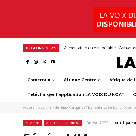
Alimentation en eau potable : Camwater s
Entrepreneuriat : ITGStore mise sur 
BREAKING NEWS
Cameroun
Afrique Centrale
Afrique de 
Télécharger l’application LA VOIX DU KOAT
O
Accueil
A La Une
Sénégal/Managers africains et modèle économique : l’é
30 mai 2022
Mis à jour il
A LA UNE
AFRIQUE DE L'OUEST