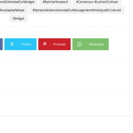
entsDArtistesDuSénégal
#BalimaYoussouf
#Cameroun #LaVoixDuKoat
oustaphaNdiaye
#SemaineInternationaleDuManagementArtistiqueEtCulturel
Sénégal
Twitter
Pinterest
WhatsApp