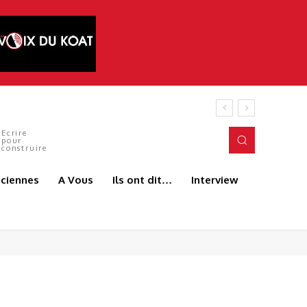
 ANDJEUN
Ecrire
pour
construire
aciennes
A Vous
Ils ont dit…
Interview