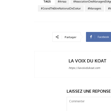
TAGS
#Amaa
#AssociationDesManagersEtAg
#GrandThéâtreNationalDeDakar
#Managers
#M
Facebook
Partager
LA VOIX DU KOAT
https://lavoixdukoat.com
LAISSEZ UNE REPONSE