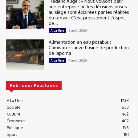
Frédéric Augé : « Nous voulons bâtir
une entreprise où les décisions prises
au siège sont éclairées par les réalités
du terrain. C’est précisément l’esprit
de...
5 août 2026
A La Une
Alimentation en eau potable :
Camwater sauve l’usine de production
de Japoma
4 août 2026
A La Une
Rubriques Populaires
A La Une
1738
Société
653
Culture
462
Économie
402
Politique
195
Sport
181