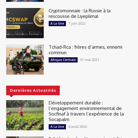
Cryptomonnaie : la Russie à la
rescousse de Liyeplimal
7 juin 2022
A La Une
Tchad-Rca : frères d’armes, ennemi
commun
31 mai 2021
Afrique Centrale
Dernières Actualités
Développement durable :
l’engagement environnemental de
Socfinaf à travers l’expérience de la
Socapalm
6 août 2026
A La Une