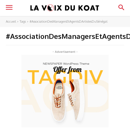
Accueil
Tags
#AssociationDesManagersEtAgentsDArtistesDuSénégal
#AssociationDesManagersEtAgentsD
- Advertisement -