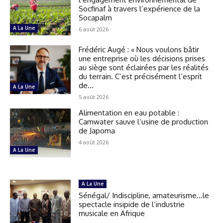
Socfinaf à travers l’expérience de la
Socapalm
A La Une
6 août 2026
Frédéric Augé : « Nous voulons bâtir
une entreprise où les décisions prises
au siège sont éclairées par les réalités
du terrain. C’est précisément l’esprit
de...
A La Une
5 août 2026
Alimentation en eau potable :
Camwater sauve l’usine de production
de Japoma
4 août 2026
A La Une
A La Une
Sénégal/ Indiscipline, amateurisme…le
spectacle insipide de l’industrie
musicale en Afrique