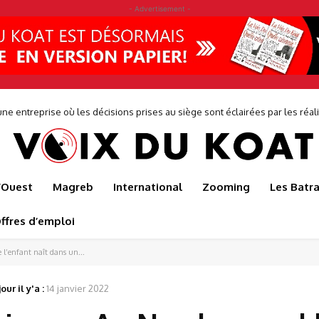
- Advertisement -
r sauve l’usine de production de Japoma
l’Ouest
Magreb
International
Zooming
Les Batr
ffres d’emploi
l’enfant naît dans un...
our il y'a :
14 janvier 2022