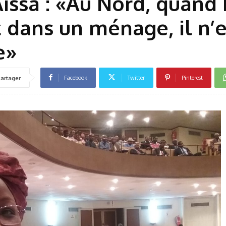
issa : «Au Nord, quand 
 dans un ménage, il n’e
e»
Facebook
Twitter
Pinterest
artager