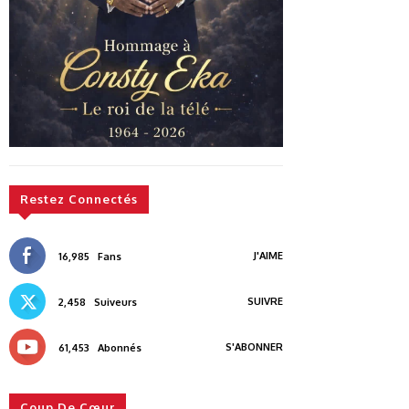
Restez Connectés
J'AIME
16,985
Fans
SUIVRE
2,458
Suiveurs
S'ABONNER
61,453
Abonnés
Coup De Cœur