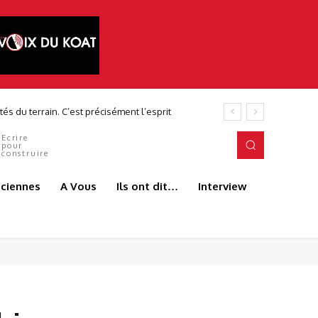
Ecrire
pour
construire
aciennes
A Vous
Ils ont dit…
Interview