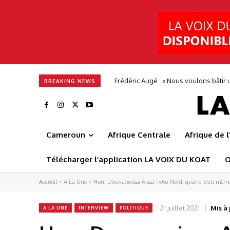
Alimentation en eau potable : Camwate
BREAKING NEWS
Cameroun
Afrique Centrale
Afrique de 
Télécharger l’application LA VOIX DU KOAT
O
Accueil
A La Une
Hon. Douvaouissa Aissa : «Au Nord, quand bien même 
21 juillet 2021
Mis à j
A LA UNE
INTERVIEW
POLITIQUE