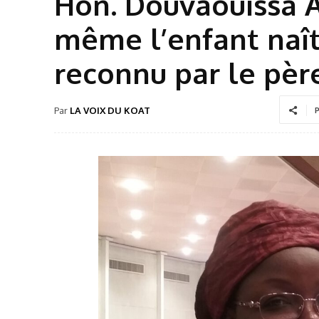
Hon. Douvaouissa A
même l’enfant naît
reconnu par le pèr
Par
LA VOIX DU KOAT
P