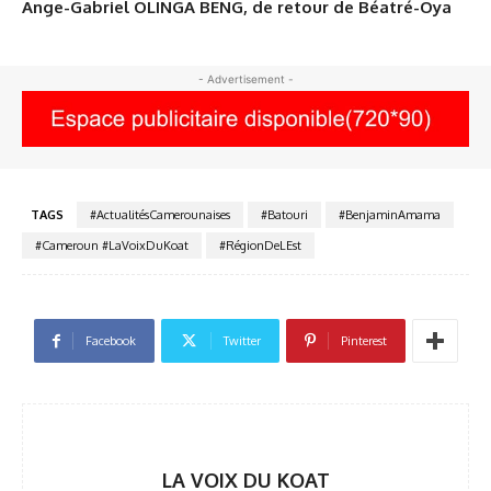
Ange-Gabriel OLINGA BENG, de retour de Béatré-Oya
- Advertisement -
TAGS
#ActualitésCamerounaises
#Batouri
#BenjaminAmama
#Cameroun #LaVoixDuKoat
#RégionDeLEst
Facebook
Twitter
Pinterest
LA VOIX DU KOAT