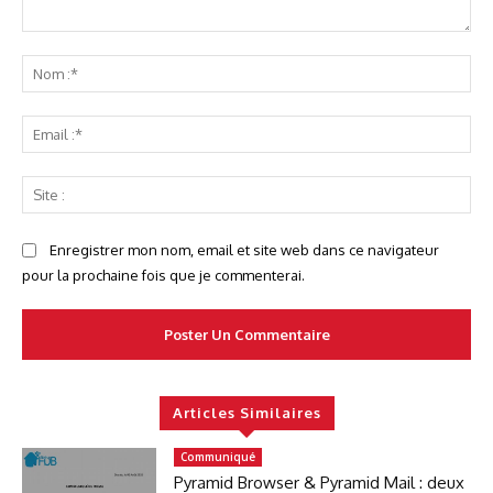
Commenter
No
:*
Ema
:*
Sit
:
Enregistrer mon nom, email et site web dans ce navigateur
pour la prochaine fois que je commenterai.
Articles Similaires
Communiqué
Pyramid Browser & Pyramid Mail : deux