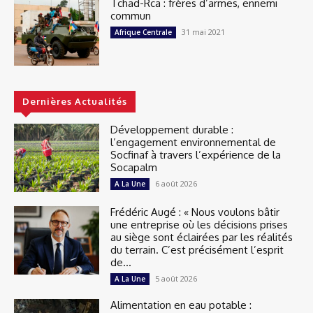
Tchad-Rca : frères d’armes, ennemi
commun
31 mai 2021
Afrique Centrale
Dernières Actualités
Développement durable :
l’engagement environnemental de
Socfinaf à travers l’expérience de la
Socapalm
6 août 2026
A La Une
Frédéric Augé : « Nous voulons bâtir
une entreprise où les décisions prises
au siège sont éclairées par les réalités
du terrain. C’est précisément l’esprit
de...
5 août 2026
A La Une
Alimentation en eau potable :