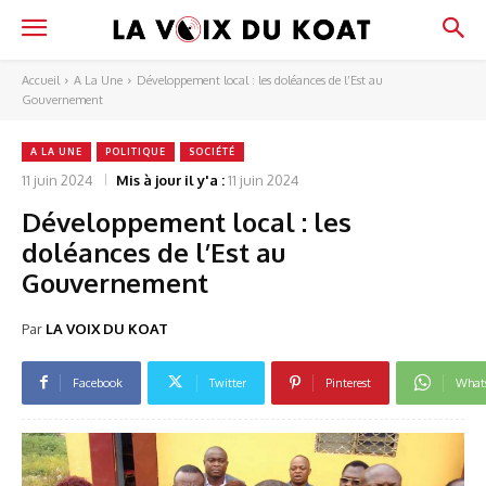
Accueil
A La Une
Développement local : les doléances de l’Est au
Gouvernement
A LA UNE
POLITIQUE
SOCIÉTÉ
11 juin 2024
Mis à jour il y'a :
11 juin 2024
Développement local : les
doléances de l’Est au
Gouvernement
Par
LA VOIX DU KOAT
Facebook
Twitter
Pinterest
What