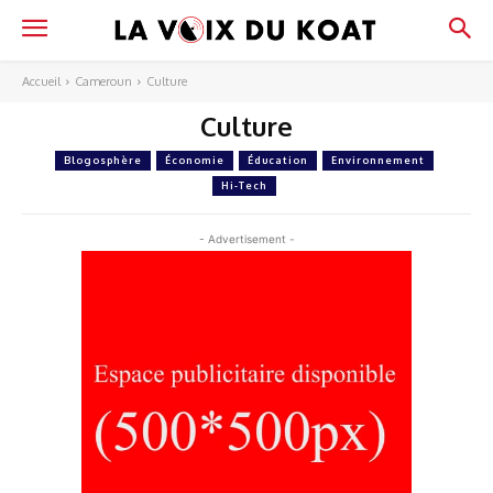
Accueil
Cameroun
Culture
Culture
Blogosphère
Économie
Éducation
Environnement
Hi-Tech
- Advertisement -