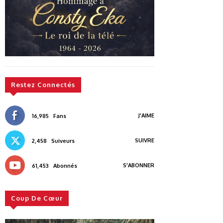
Restez Connectés
J'AIME
16,985
Fans
SUIVRE
2,458
Suiveurs
S'ABONNER
61,453
Abonnés
Coup De Cœur