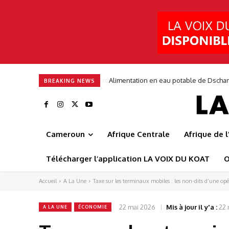
Alimentation en eau potable de Dscha
BREAKING NEWS
Cameroun
Afrique Centrale
Afrique de 
Télécharger l’application LA VOIX DU KOAT
O
Accueil
A La Une
Taxe sur les terminaux mobiles : les non-dits d’une opér
22 mai 2026
Mis à jour il y'a :
22 
A LA UNE
ÉCONOMIE