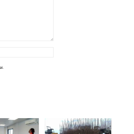
Site
:
i.