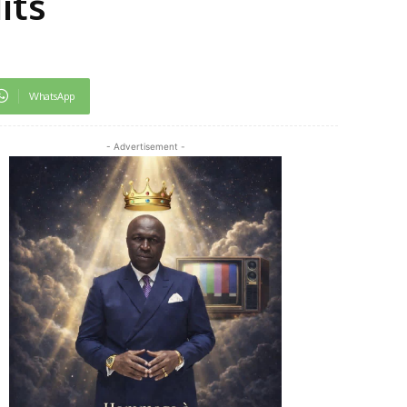
its
WhatsApp
- Advertisement -