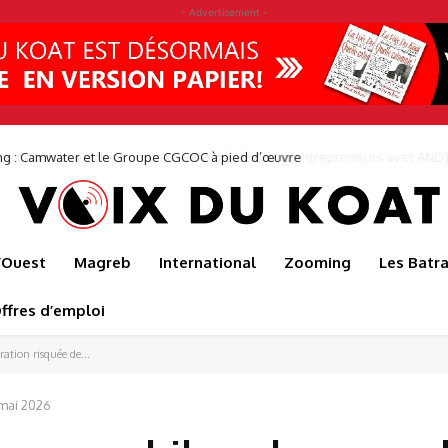
- Advertisement -
ng : Camwater et le Groupe CGCOC à pied d’œuvre
l’Ouest
Magreb
International
Zooming
Les Batr
ffres d’emploi
ation risquée de...
mai 2026