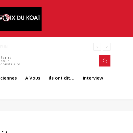
Ecrire
pour
construire
aciennes
A Vous
Ils ont dit…
Interview