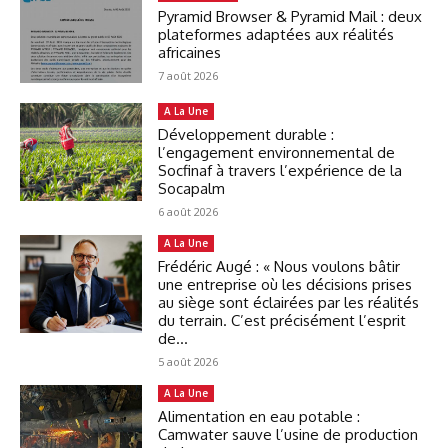
Pyramid Browser & Pyramid Mail : deux
plateformes adaptées aux réalités
africaines
7 août 2026
A La Une
Développement durable :
l’engagement environnemental de
Socfinaf à travers l’expérience de la
Socapalm
6 août 2026
A La Une
Frédéric Augé : « Nous voulons bâtir
une entreprise où les décisions prises
au siège sont éclairées par les réalités
du terrain. C’est précisément l’esprit
de...
5 août 2026
A La Une
Alimentation en eau potable :
Camwater sauve l’usine de production