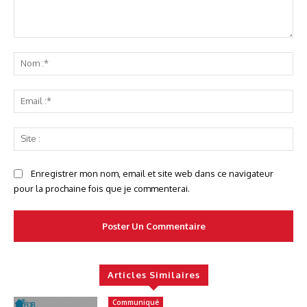
Commenter
No
:*
Ema
:*
Sit
:
Enregistrer mon nom, email et site web dans ce navigateur
pour la prochaine fois que je commenterai.
Articles Similaires
Communiqué