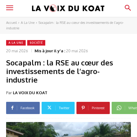
Accueil
A La Une
Socapalm : la RSE au cœur des investissements de l’agro-
industrie
A LA UNE
SOCIÉTÉ
20 mai 2026
Mis à jour il y'a :
20 mai 2026
Socapalm : la RSE au cœur des
investissements de l’agro-
industrie
Par
LA VOIX DU KOAT
Facebook
Twitter
Pinterest
What