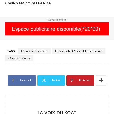
Cheikh Malcolm EPANDA
- Advertisement -
TAGS
#PlantationSocapalm
#ResponsabilitéSociétaleDeLentreprise
#SocapalmKienke
Facebook
Twitter
Pinterest
LA VOIX DU KOAT