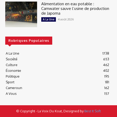
Alimentation en eau potable :
Camwater sauve l’usine de production
de Japoma
4 août 2026
A La Une
Rubriques Populaires
A La Une
1738
Société
653
Culture
462
Économie
402
Politique
195
Sport
181
Cameroun
162
A Vous
157
© Copyright - La Voix Du Koat, Designed by
Best It Soft