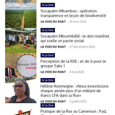
A La Une
Socapalm-Mbambou : opération
transparence et leçon de biodiversité
LA VOIX DU KOAT
-
29 avril 2026
A La Une
Socapalm Mbvumbélé : le don matériel
qui scelle un pacte social
LA VOIX DU KOAT
-
27 décembre 2025
A La Une
Perception de la RSE : et de 6 pour le
groupe Sabc !
LA VOIX DU KOAT
-
4 mai 2024
A La Une
Hélène Kenmegne : «Nous investissons
chaque année plus d’un milliard de
francs CFA dans la Rse»
LA VOIX DU KOAT
-
5 juillet 2022
A La Une
Pratique de la Rse au Cameroun : Pad,