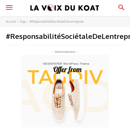
Accueil
Tags
#ResponsabilitéSociétaleDeLentreprise
#ResponsabilitéSociétaleDeLentrepr
- Advertisement -