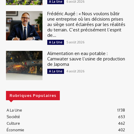
6 août 2026
A La Une
Frédéric Augé : « Nous voulons bâtir
une entreprise où les décisions prises
au siège sont éclairées par les réalités
du terrain. C’est précisément l’esprit
de...
5 août 2026
A La Une
Alimentation en eau potable :
Camwater sauve l’usine de production
de Japoma
4 août 2026
A La Une
Rubriques Populaires
A La Une
1738
Société
653
Culture
462
Économie
402