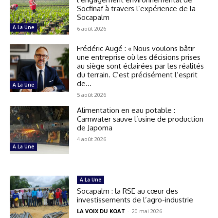
Socfinaf à travers l’expérience de la
Socapalm
A La Une
6 août 2026
Frédéric Augé : « Nous voulons bâtir
une entreprise où les décisions prises
au siège sont éclairées par les réalités
du terrain. C’est précisément l’esprit
de...
A La Une
5 août 2026
Alimentation en eau potable :
Camwater sauve l’usine de production
de Japoma
4 août 2026
A La Une
A La Une
Socapalm : la RSE au cœur des
investissements de l’agro-industrie
LA VOIX DU KOAT
-
20 mai 2026