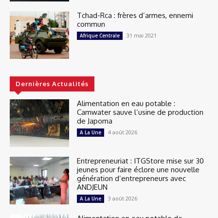
Tchad-Rca : frères d’armes, ennemi
commun
31 mai 2021
Afrique Centrale
Dernières Actualités
Alimentation en eau potable :
Camwater sauve l’usine de production
de Japoma
4 août 2026
A La Une
Entrepreneuriat : ITGStore mise sur 30
jeunes pour faire éclore une nouvelle
génération d’entrepreneurs avec
ANDJEUN
3 août 2026
A La Une