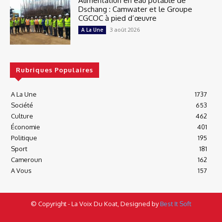
Alimentation en eau potable de
Dschang : Camwater et le Groupe
CGCOC à pied d’œuvre
3 août 2026
A La Une
Rubriques Populaires
A La Une
1737
Société
653
Culture
462
Économie
401
Politique
195
Sport
181
Cameroun
162
A Vous
157
© Copyright - La Voix Du Koat, Designed by
Best It Soft