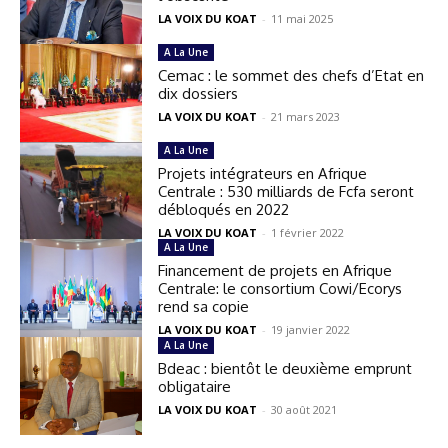
LA VOIX DU KOAT
-
11 mai 2025
A La Une
Cemac : le sommet des chefs d’Etat en
dix dossiers
LA VOIX DU KOAT
-
21 mars 2023
A La Une
Projets intégrateurs en Afrique
Centrale : 530 milliards de Fcfa seront
débloqués en 2022
LA VOIX DU KOAT
-
1 février 2022
A La Une
Financement de projets en Afrique
Centrale: le consortium Cowi/Ecorys
rend sa copie
LA VOIX DU KOAT
-
19 janvier 2022
A La Une
Bdeac : bientôt le deuxième emprunt
obligataire
LA VOIX DU KOAT
-
30 août 2021