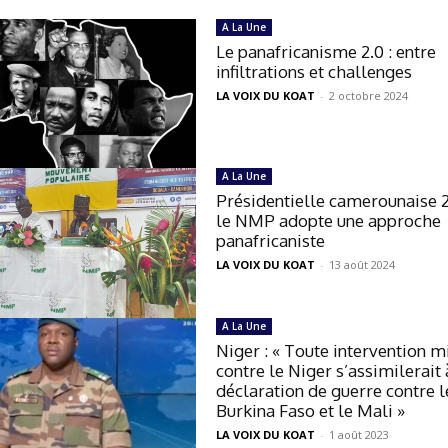
A La Une
Le panafricanisme 2.0 : entre
infiltrations et challenges
LA VOIX DU KOAT
-
2 octobre 2024
A La Une
Présidentielle camerounaise 
le NMP adopte une approche
panafricaniste
LA VOIX DU KOAT
-
13 août 2024
A La Une
Niger : « Toute intervention mi
contre le Niger s’assimilerait
déclaration de guerre contre l
Burkina Faso et le Mali »
LA VOIX DU KOAT
-
1 août 2023