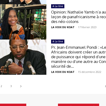
A La Une
Opinion: Nathalie Yamb n’a a
leçon de panafricanisme à rec
des néo-colons
LA VOIX DU KOAT
-
17 février 2023
A La Une
Pr. Jean-Emmanuel Pondi : «L
Africains doivent créer un aut
de puissance qui répond d’une
manière ou d’une autre au Con
sécurité de...
LA VOIX DU KOAT
-
15 décembre 2022
2
3