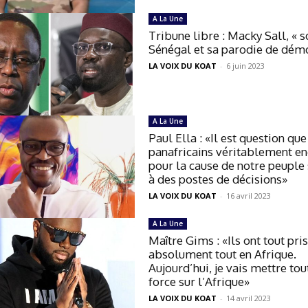
A La Une
Tribune libre : Macky Sall, « s
Sénégal et sa parodie de dém
LA VOIX DU KOAT
-
6 juin 2023
A La Une
Paul Ella : «Il est question que
panafricains véritablement e
pour la cause de notre peuple
à des postes de décisions»
LA VOIX DU KOAT
-
16 avril 2023
A La Une
Maître Gims : «Ils ont tout pris
absolument tout en Afrique.
Aujourd’hui, je vais mettre to
force sur l’Afrique»
LA VOIX DU KOAT
-
14 avril 2023