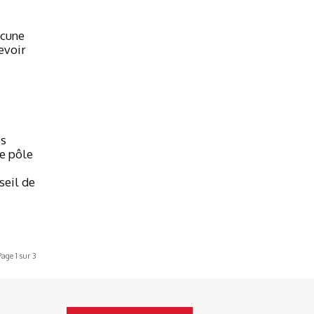
ucune
evoir
es
re pôle
seil de
Page 1 sur 3