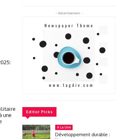
- Advertisement -
2025:
litaire
Editor Picks
 à une
e
A La Une
Développement durable :