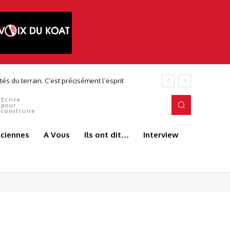
és du terrain. C’est précisément l’esprit
Ecrire
pour
construire
aciennes
A Vous
Ils ont dit…
Interview