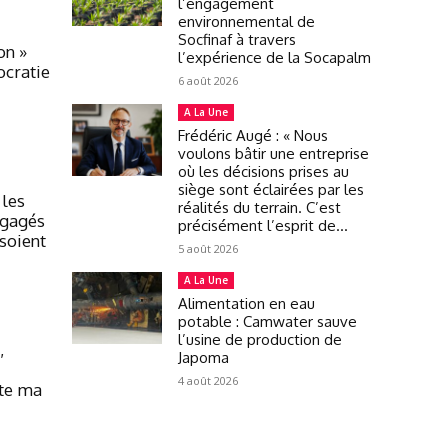
l’engagement
environnemental de
Socfinaf à travers
on »
l’expérience de la Socapalm
ocratie
6 août 2026
A La Une
Frédéric Augé : « Nous
voulons bâtir une entreprise
où les décisions prises au
siège sont éclairées par les
 les
réalités du terrain. C’est
ngagés
précisément l’esprit de...
 soient
5 août 2026
A La Une
Alimentation en eau
potable : Camwater sauve
l’usine de production de
,
Japoma
4 août 2026
ute ma