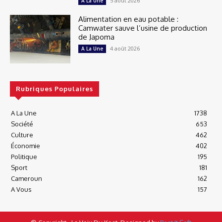
5 août 2026
A La Une
Alimentation en eau potable :
Camwater sauve l’usine de production
de Japoma
4 août 2026
A La Une
Rubriques Populaires
A La Une
1738
Société
653
Culture
462
Économie
402
Politique
195
Sport
181
Cameroun
162
A Vous
157