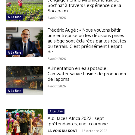
Socfinaf à travers l’expérience de la
Socapalm
A La Une
6 août 2026
Frédéric Augé : « Nous voulons bâtir
une entreprise où les décisions prises
au siège sont éclairées par les réalités
du terrain. C’est précisément l’esprit
de...
A La Une
5 août 2026
Alimentation en eau potable :
Camwater sauve l’usine de production
de Japoma
4 août 2026
A La Une
A La Une
Albi faces Africa 2022 : sept
prétendantes, une couronne
LA VOIX DU KOAT
-
16 octobre 2022