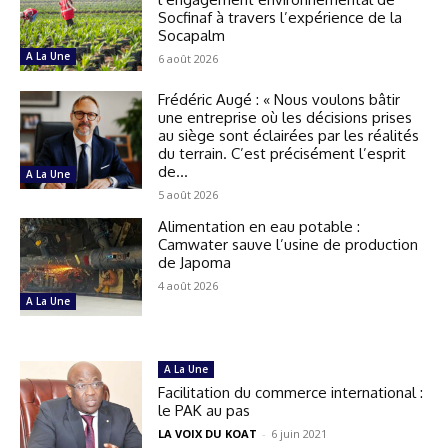
Socfinaf à travers l’expérience de la
Socapalm
A La Une
6 août 2026
Frédéric Augé : « Nous voulons bâtir
une entreprise où les décisions prises
au siège sont éclairées par les réalités
du terrain. C’est précisément l’esprit
de...
A La Une
5 août 2026
Alimentation en eau potable :
Camwater sauve l’usine de production
de Japoma
4 août 2026
A La Une
A La Une
Facilitation du commerce international :
le PAK au pas
LA VOIX DU KOAT
-
6 juin 2021