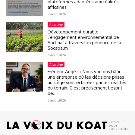
plateformes adaptées aux réalités
africaines
7 août 2026
A La Une
Développement durable :
l’engagement environnemental de
Socfinaf à travers l’expérience de la
Socapalm
6 août 2026
A La Une
Frédéric Augé : « Nous voulons bâtir
une entreprise où les décisions prises
au siège sont éclairées par les réalités
du terrain. C’est précisément l’esprit
de...
5 août 2026
Ecrire
pour
construire