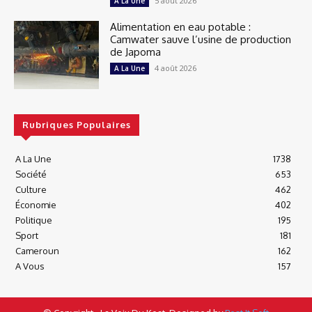
5 août 2026
A La Une
Alimentation en eau potable :
Camwater sauve l’usine de production
de Japoma
4 août 2026
A La Une
Rubriques Populaires
A La Une
1738
Société
653
Culture
462
Économie
402
Politique
195
Sport
181
Cameroun
162
A Vous
157