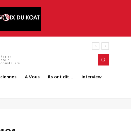
tés du terrain. C’est précisément l’esprit
Ecrire
pour
construire
aciennes
A Vous
Ils ont dit…
Interview