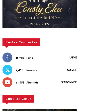
Restez Connectés
J'AIME
16,985
Fans
SUIVRE
2,458
Suiveurs
S'ABONNER
61,453
Abonnés
Coup De Cœur