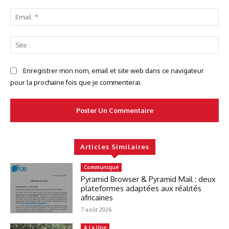
Ema
:*
Sit
:
Enregistrer mon nom, email et site web dans ce navigateur
pour la prochaine fois que je commenterai.
Articles Similaires
Communiqué
Pyramid Browser & Pyramid Mail : deux
plateformes adaptées aux réalités
africaines
7 août 2026
A La Une