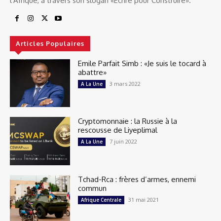
l'Afrique, à travers son slogan «Ecrire pour Construire».
Articles Populaires
Emile Parfait Simb : «Je suis le tocard à
abattre»
3 mars 2022
A La Une
Cryptomonnaie : la Russie à la
rescousse de Liyeplimal
7 juin 2022
A La Une
Tchad-Rca : frères d’armes, ennemi
commun
31 mai 2021
Afrique Centrale