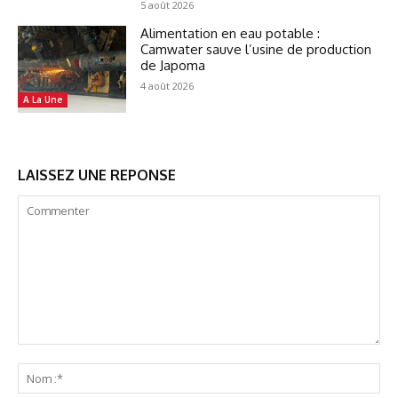
5 août 2026
Alimentation en eau potable :
Camwater sauve l’usine de production
de Japoma
4 août 2026
A La Une
LAISSEZ UNE REPONSE
Commenter
No
:*