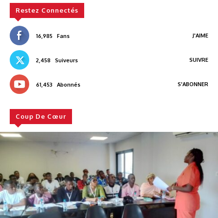
Restez Connectés
J'AIME
16,985
Fans
SUIVRE
2,458
Suiveurs
S'ABONNER
61,453
Abonnés
Coup De Cœur