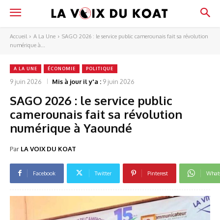
Accueil
A La Une
SAGO 2026 : le service public camerounais fait sa révolution
numérique à...
A LA UNE
ÉCONOMIE
POLITIQUE
9 juin 2026
Mis à jour il y'a :
9 juin 2026
SAGO 2026 : le service public
camerounais fait sa révolution
numérique à Yaoundé
Par
LA VOIX DU KOAT
Facebook
Twitter
Pinterest
What