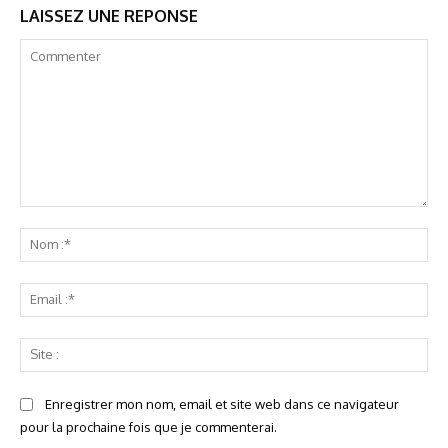
LAISSEZ UNE REPONSE
Commenter
No
:*
Ema
:*
Sit
:
Enregistrer mon nom, email et site web dans ce navigateur
pour la prochaine fois que je commenterai.