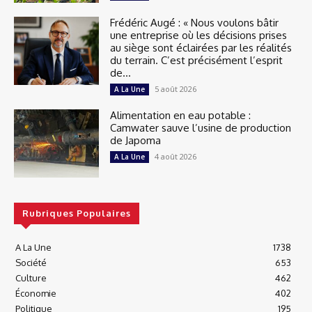
Frédéric Augé : « Nous voulons bâtir
une entreprise où les décisions prises
au siège sont éclairées par les réalités
du terrain. C’est précisément l’esprit
de...
5 août 2026
A La Une
Alimentation en eau potable :
Camwater sauve l’usine de production
de Japoma
4 août 2026
A La Une
Rubriques Populaires
A La Une
1738
Société
653
Culture
462
Économie
402
Politique
195