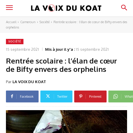
Accueil
Cameroun
Société
Rentrée scolaire : l’élan de cœur de Bifty envers des
orphelins
SOCIÉTÉ
15 septembre 2021
Mis à jour il y'a :
15 septembre 2021
Rentrée scolaire : l’élan de cœur
de Bifty envers des orphelins
Par
LA VOIX DU KOAT
Facebook
Twitter
Pinterest
What