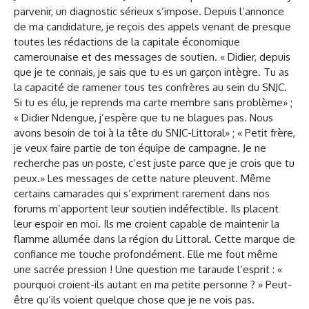
parvenir, un diagnostic sérieux s’impose. Depuis l’annonce
de ma candidature, je reçois des appels venant de presque
toutes les rédactions de la capitale économique
camerounaise et des messages de soutien. « Didier, depuis
que je te connais, je sais que tu es un garçon intègre. Tu as
la capacité de ramener tous tes confrères au sein du SNJC.
Si tu es élu, je reprends ma carte membre sans problème» ;
« Didier Ndengue, j’espère que tu ne blagues pas. Nous
avons besoin de toi à la tête du SNJC-Littoral» ; « Petit frère,
je veux faire partie de ton équipe de campagne. Je ne
recherche pas un poste, c’est juste parce que je crois que tu
peux.» Les messages de cette nature pleuvent. Même
certains camarades qui s’expriment rarement dans nos
forums m’apportent leur soutien indéfectible. Ils placent
leur espoir en moi. Ils me croient capable de maintenir la
flamme allumée dans la région du Littoral. Cette marque de
confiance me touche profondément. Elle me fout même
une sacrée pression ! Une question me taraude l’esprit : «
pourquoi croient-ils autant en ma petite personne ? » Peut-
être qu’ils voient quelque chose que je ne vois pas.