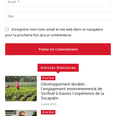
Ema
:*
Sit
:
Enregistrer mon nom, email et site web dans ce navigateur
pour la prochaine fois que je commenterai.
Articles Similaires
A La Une
Développement durable :
l’engagement environnemental de
Socfinaf à travers l’expérience de la
Socapalm
6 août 2026
A La Une