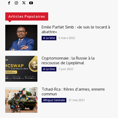
Articles Populaires
Emile Parfait Simb : «Je suis le tocard à
abattre»
3 mars 2022
A La Une
Cryptomonnaie : la Russie à la
rescousse de Liyeplimal
7 juin 2022
A La Une
Tchad-Rca : frères d’armes, ennemi
commun
31 mai 2021
Afrique Centrale