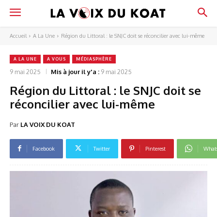
Accueil
A La Une
Région du Littoral : le SNJC doit se réconcilier avec lui-même
A LA UNE
A VOUS
MÉDIASPHÈRE
9 mai 2025
Mis à jour il y'a :
9 mai 2025
Région du Littoral : le SNJC doit se
réconcilier avec lui-même
Par
LA VOIX DU KOAT
Facebook
Twitter
Pinterest
What