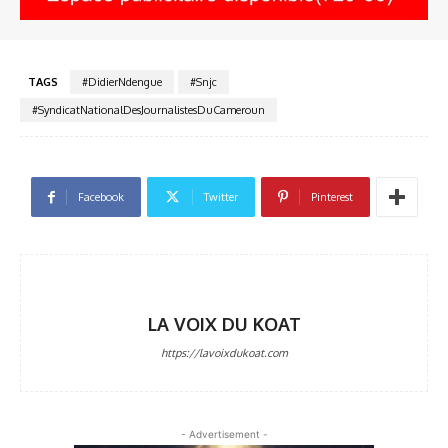
TAGS
#DidierNdengue
#Snjc
#SyndicatNationalDesJournalistesDuCameroun
Facebook
Twitter
Pinterest
LA VOIX DU KOAT
https://lavoixdukoat.com
- Advertisement -