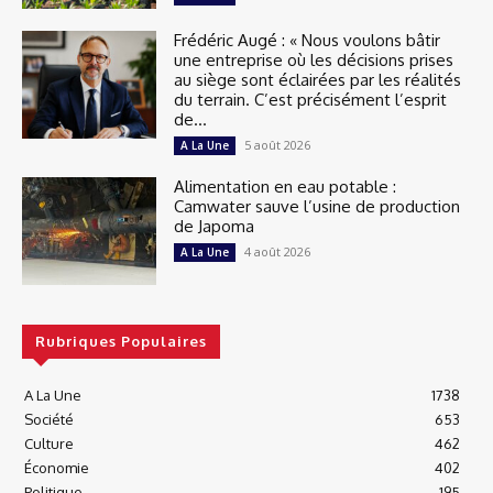
Frédéric Augé : « Nous voulons bâtir
une entreprise où les décisions prises
au siège sont éclairées par les réalités
du terrain. C’est précisément l’esprit
de...
5 août 2026
A La Une
Alimentation en eau potable :
Camwater sauve l’usine de production
de Japoma
4 août 2026
A La Une
Rubriques Populaires
A La Une
1738
Société
653
Culture
462
Économie
402
Politique
195