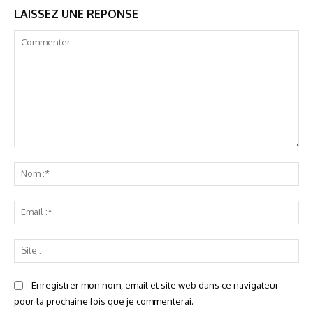
LAISSEZ UNE REPONSE
Commenter
No
:*
Ema
:*
Sit
:
Enregistrer mon nom, email et site web dans ce navigateur
pour la prochaine fois que je commenterai.