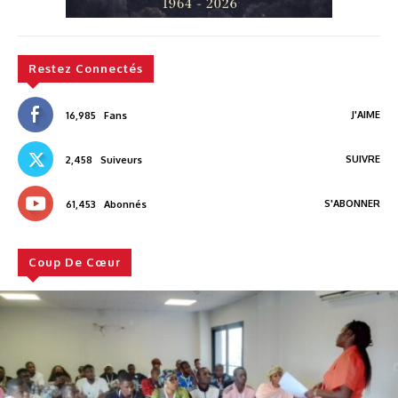
Restez Connectés
J'AIME
16,985
Fans
SUIVRE
2,458
Suiveurs
S'ABONNER
61,453
Abonnés
Coup De Cœur