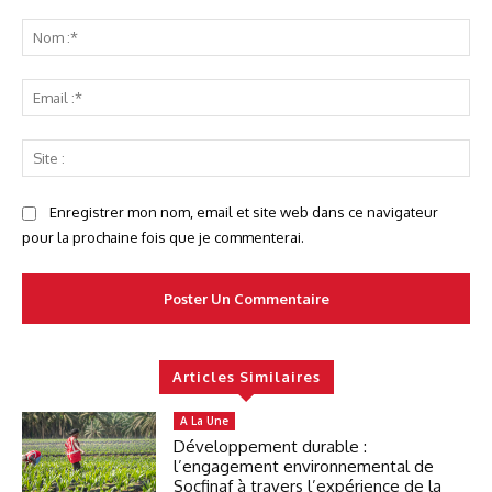
Commenter
No
:*
Ema
:*
Sit
:
Enregistrer mon nom, email et site web dans ce navigateur
pour la prochaine fois que je commenterai.
Articles Similaires
A La Une
Développement durable :
l’engagement environnemental de
Socfinaf à travers l’expérience de la