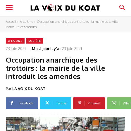
Accueil
A La Une
Occupation anarchique des trottoirs : la mairie de la ville
introduit les amendes
A LA UNE
SOCIÉTÉ
23 juin 2021
Mis à jour il y'a :
23 juin 2021
Occupation anarchique des
trottoirs : la mairie de la ville
introduit les amendes
Par
LA VOIX DU KOAT
Facebook
Twitter
Pinterest
What