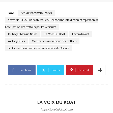
TAGS
Actualités camerounaises
arrêté N°038A/Cud/Cab-Maire/2021 portant interdiction et répression de
l’occupation des trottoirs par les véhicules
Dr Roger Mbassa Ndinè
La Voix Du Koat
Lavoixdukoat
motocyclettes
Occupation anarchique des trottoirs
ou tous autres commerces dans la ville de Douala
Facebook
Twitter
Pinterest
LA VOIX DU KOAT
https://lavoixdukoat.com