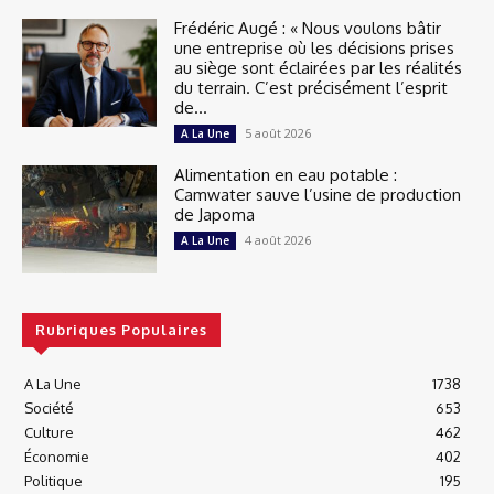
Frédéric Augé : « Nous voulons bâtir
une entreprise où les décisions prises
au siège sont éclairées par les réalités
du terrain. C’est précisément l’esprit
de...
5 août 2026
A La Une
Alimentation en eau potable :
Camwater sauve l’usine de production
de Japoma
4 août 2026
A La Une
Rubriques Populaires
A La Une
1738
Société
653
Culture
462
Économie
402
Politique
195