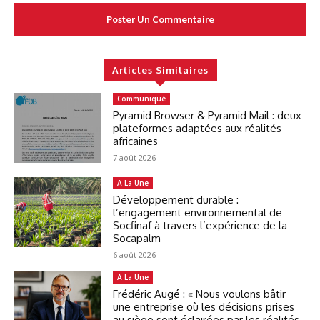
Articles Similaires
Communiqué
Pyramid Browser & Pyramid Mail : deux
plateformes adaptées aux réalités
africaines
7 août 2026
A La Une
Développement durable :
l’engagement environnemental de
Socfinaf à travers l’expérience de la
Socapalm
6 août 2026
A La Une
Frédéric Augé : « Nous voulons bâtir
une entreprise où les décisions prises
au siège sont éclairées par les réalités