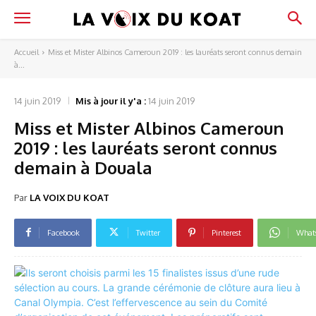
Accueil
Miss et Mister Albinos Cameroun 2019 : les lauréats seront connus demain
à...
14 juin 2019
Mis à jour il y'a :
14 juin 2019
Miss et Mister Albinos Cameroun
2019 : les lauréats seront connus
demain à Douala
Par
LA VOIX DU KOAT
Facebook
Twitter
Pinterest
What