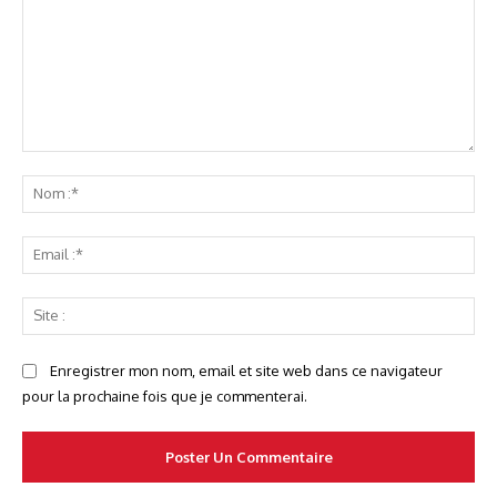
Commenter
No
:*
Ema
:*
Sit
:
Enregistrer mon nom, email et site web dans ce navigateur
pour la prochaine fois que je commenterai.