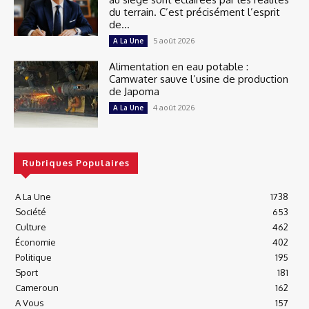
du terrain. C’est précisément l’esprit
de...
5 août 2026
A La Une
Alimentation en eau potable :
Camwater sauve l’usine de production
de Japoma
4 août 2026
A La Une
Rubriques Populaires
A La Une
1738
Société
653
Culture
462
Économie
402
Politique
195
Sport
181
Cameroun
162
A Vous
157