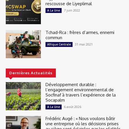
rescousse de Liyeplimal
7 juin 2022
A La Une
Tchad-Rca : frères d’armes, ennemi
commun
31 mai 2021
Afrique Centrale
Dernières Actualités
Développement durable :
l’engagement environnemental de
Socfinaf à travers l’expérience de la
Socapalm
6 août 2026
A La Une
Frédéric Augé : « Nous voulons bâtir
une entreprise où les décisions prises
au siège sont éclairées par les réalités