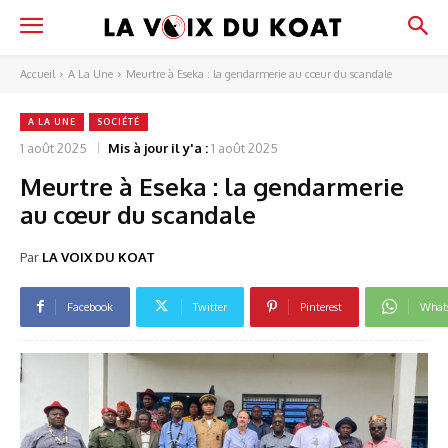
Accueil
A La Une
Meurtre à Eseka : la gendarmerie au cœur du scandale
A LA UNE
SOCIÉTÉ
1 août 2025
Mis à jour il y'a :
1 août 2025
Meurtre à Eseka : la gendarmerie
au cœur du scandale
Par
LA VOIX DU KOAT
Facebook
Twitter
Pinterest
What