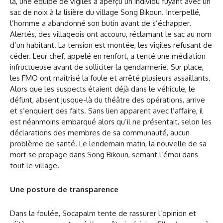
là, une équipe de vigiles a aperçu un individu fuyant avec un
sac de noix à la lisière du village Song Bikoun. Interpellé,
l’homme a abandonné son butin avant de s’échapper.
Alertés, des villageois ont accouru, réclamant le sac au nom
d’un habitant. La tension est montée, les vigiles refusant de
céder. Leur chef, appelé en renfort, a tenté une médiation
infructueuse avant de solliciter la gendarmerie. Sur place,
les FMO ont maîtrisé la foule et arrêté plusieurs assaillants.
Alors que les suspects étaient déjà dans le véhicule, le
défunt, absent jusque-là du théâtre des opérations, arrive
et s’enquiert des faits. Sans lien apparent avec l’affaire, il
est néanmoins embarqué alors qu’il ne présentait, selon les
déclarations des membres de sa communauté, aucun
problème de santé. Le lendemain matin, la nouvelle de sa
mort se propage dans Song Bikoun, semant l’émoi dans
tout le village.
Une posture de transparence
Dans la foulée, Socapalm tente de rassurer l’opinion et