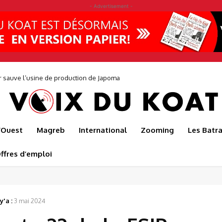
- Advertisement -
r sauve l’usine de production de Japoma
l’Ouest
Magreb
International
Zooming
Les Batr
ffres d’emploi
y'a :
3 mai 2024