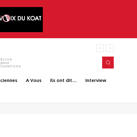
Ecrire
pour
construire
aciennes
A Vous
Ils ont dit…
Interview