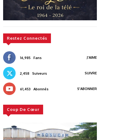
Restez Connectés
J'AIME
16,985
Fans
SUIVRE
2,458
Suiveurs
S'ABONNER
61,453
Abonnés
Coup De Cœur