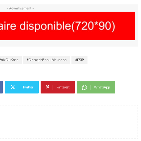
- Advertisement -
VoixDuKoat
#DrJosephRaoulMakondo
#FSJP
Twitter
Pinterest
WhatsApp