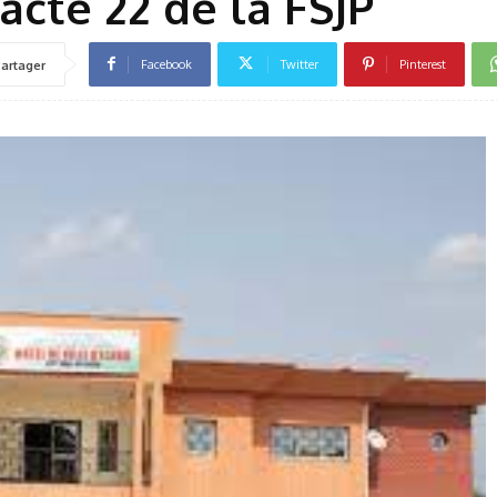
’acte 22 de la FSJP
Facebook
Twitter
Pinterest
artager