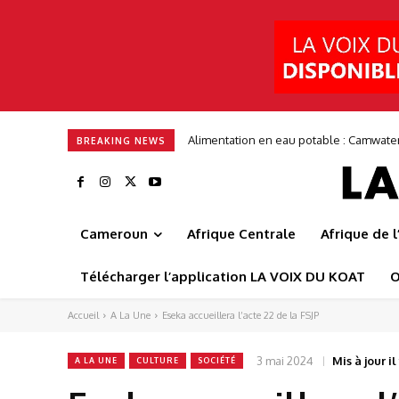
Alimentation en eau potable : Camwate
BREAKING NEWS
Cameroun
Afrique Centrale
Afrique de 
Télécharger l’application LA VOIX DU KOAT
O
Accueil
A La Une
Eseka accueillera l’acte 22 de la FSJP
3 mai 2024
Mis à jour il 
A LA UNE
CULTURE
SOCIÉTÉ