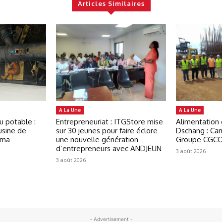
Articles Similaires
A La Une
A La Une
u potable :
Entrepreneuriat : ITGStore mise
Alimentation
usine de
sur 30 jeunes pour faire éclore
Dschang : Ca
oma
une nouvelle génération
Groupe CGCO
d’entrepreneurs avec ANDJEUN
3 août 2026
3 août 2026
- Advertisement -