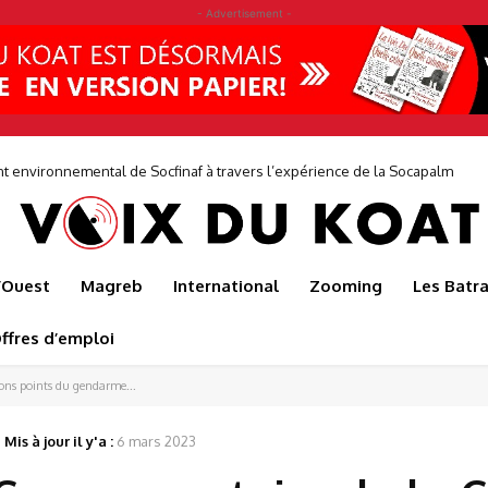
- Advertisement -
ne entreprise où les décisions prises au siège sont éclairées par les réalit
de...
l’Ouest
Magreb
International
Zooming
Les Batr
ffres d’emploi
ns points du gendarme...
Mis à jour il y'a :
6 mars 2023