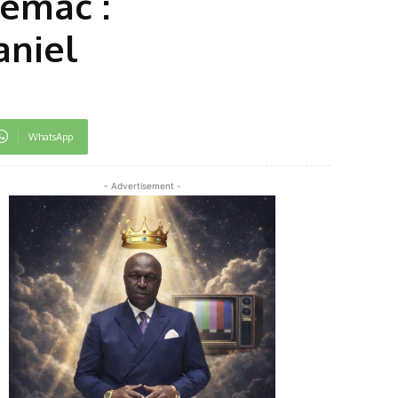
emac :
aniel
WhatsApp
- Advertisement -