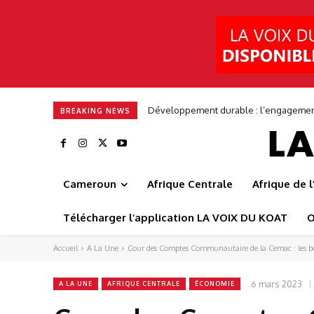
Frédéric Augé : « Nous voulons bâtir u
BREAKING NEWS
Cameroun
Afrique Centrale
Afrique de 
Télécharger l’application LA VOIX DU KOAT
O
Accueil
A La Une
Cour des Comptes Communautaire de la Cemac : les bo
6 mars 2023
A LA UNE
AFRIQUE CENTRALE
ÉCONOMIE