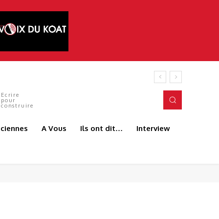
és du terrain. C’est précisément l’esprit
Ecrire
pour
construire
aciennes
A Vous
Ils ont dit…
Interview