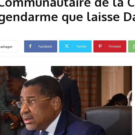
Communautaire de la C
 gendarme que laisse D
Facebook
Twitter
Pinterest
artager