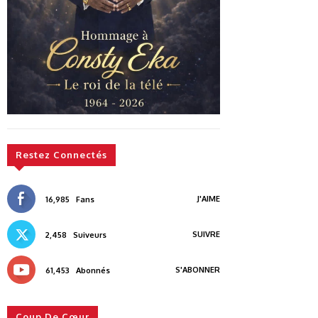
Restez Connectés
J'AIME
16,985
Fans
SUIVRE
2,458
Suiveurs
S'ABONNER
61,453
Abonnés
Coup De Cœur