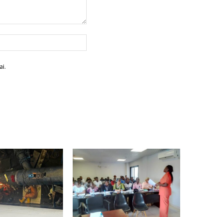
Site
:
i.