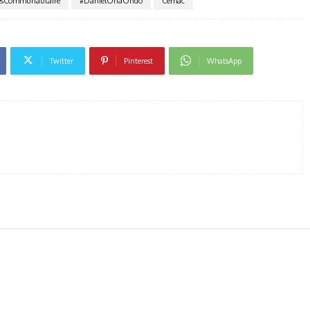
esCommunautaire
#DanielOnaOndo
Cemac
Twitter
Pinterest
WhatsApp