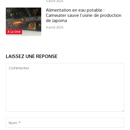
5 août 2026
Alimentation en eau potable :
Camwater sauve l’usine de production
de Japoma
4 août 2026
A La Une
LAISSEZ UNE REPONSE
Commenter
No
:*