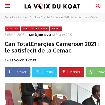
Accueil
A La Une
Can TotalEnergies Cameroun 2021 : le satisfecit de la Cemac
A LA UNE
AFRIQUE CENTRALE
SPORT
8 février 2022
Mis à jour il y'a :
8 février 2022
Can TotalEnergies Cameroun 2021 :
le satisfecit de la Cemac
Par
LA VOIX DU KOAT
Facebook
Twitter
Pinterest
What