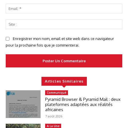
Ema
:*
Sit
:
Enregistrer mon nom, email et site web dans ce navigateur
pour la prochaine fois que je commenterai.
Articles Similaires
Communiqué
Pyramid Browser & Pyramid Mail : deux
plateformes adaptées aux réalités
africaines
7 août 2026
A La Une