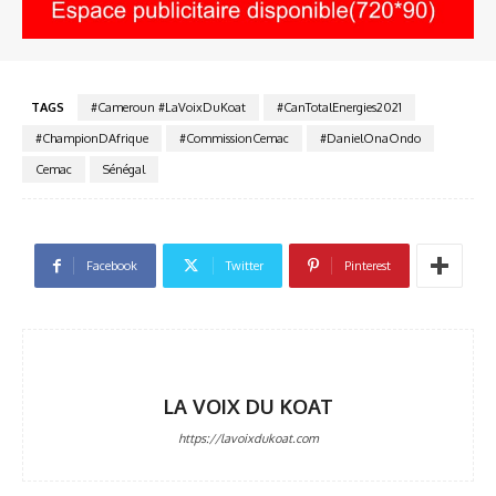
TAGS
#Cameroun #LaVoixDuKoat
#CanTotalEnergies2021
#ChampionDAfrique
#CommissionCemac
#DanielOnaOndo
Cemac
Sénégal
Facebook
Twitter
Pinterest
LA VOIX DU KOAT
https://lavoixdukoat.com