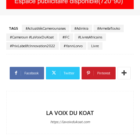
TAGS
#ActualitésCamerounaises
#Adinkra
#ArmelleTouko
#Cameroun #LaVoixDuKoat
#IFC
#LivresAfricains
#PrixLabelIfcInnovation2022
#YannLorvo
Livre
Facebook
Twitter
Pinterest
LA VOIX DU KOAT
https://lavoixdukoat.com