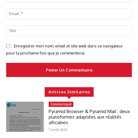
:*
Ema
:*
Sit
:
Enregistrer mon nom, email et site web dans ce navigateur
pour la prochaine fois que je commenterai.
Articles Similaires
Communiqué
Pyramid Browser & Pyramid Mail : deux
plateformes adaptées aux réalités
africaines
7 août 2026