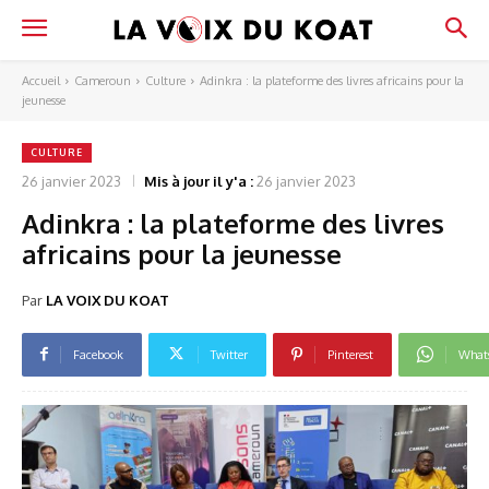
Accueil
Cameroun
Culture
Adinkra : la plateforme des livres africains pour la
jeunesse
CULTURE
26 janvier 2023
Mis à jour il y'a :
26 janvier 2023
Adinkra : la plateforme des livres
africains pour la jeunesse
Par
LA VOIX DU KOAT
Facebook
Twitter
Pinterest
What