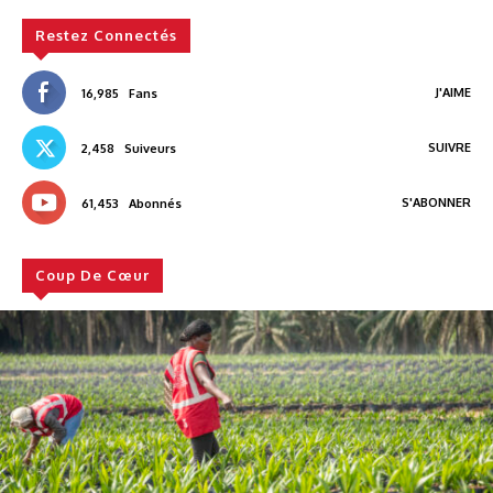
Restez Connectés
J'AIME
16,985
Fans
SUIVRE
2,458
Suiveurs
S'ABONNER
61,453
Abonnés
Coup De Cœur