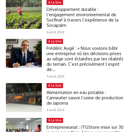
A La Une
Développement durable :
l’engagement environnemental de
Socfinaf à travers l’expérience de la
Socapalm
6 août 2026
A La Une
Frédéric Augé : « Nous voulons bâtir
une entreprise où les décisions prises
au siège sont éclairées par les réalités
du terrain. C’est précisément l’esprit
de...
5 août 2026
A La Une
Alimentation en eau potable :
Camwater sauve l’usine de production
de Japoma
4 août 2026
A La Une
Entrepreneuriat : ITGStore mise sur 30