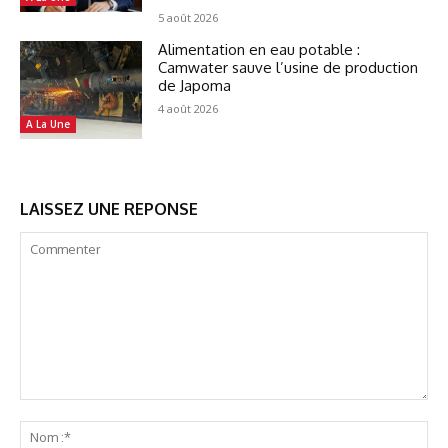
5 août 2026
Alimentation en eau potable :
Camwater sauve l’usine de production
de Japoma
4 août 2026
A La Une
LAISSEZ UNE REPONSE
Commenter
No