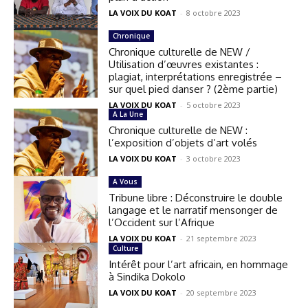
LA VOIX DU KOAT
-
8 octobre 2023
Chronique
Chronique culturelle de NEW /
Utilisation d’œuvres existantes :
plagiat, interprétations enregistrée –
sur quel pied danser ? (2ème partie)
LA VOIX DU KOAT
-
5 octobre 2023
A La Une
Chronique culturelle de NEW :
l’exposition d’objets d’art volés
LA VOIX DU KOAT
-
3 octobre 2023
A Vous
Tribune libre : Déconstruire le double
langage et le narratif mensonger de
l’Occident sur l’Afrique
LA VOIX DU KOAT
-
21 septembre 2023
Culture
Intérêt pour l’art africain, en hommage
à Sindika Dokolo
LA VOIX DU KOAT
-
20 septembre 2023