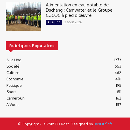
Alimentation en eau potable de
Dschang : Camwater et le Groupe
CGCOC à pied d’œuvre
3 août 2026
A La Une
Rubriques Populaires
A La Une
1737
Société
653
Culture
462
Économie
401
Politique
195
Sport
181
Cameroun
162
A Vous
157
© Copyright - La Voix Du Koat, Designed by
Best It Soft