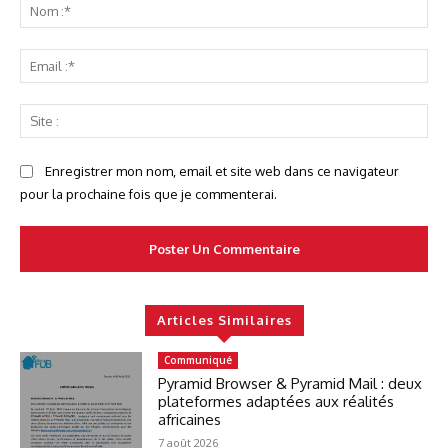
No
:*
Ema
:*
Sit
:
Enregistrer mon nom, email et site web dans ce navigateur
pour la prochaine fois que je commenterai.
Articles Similaires
Communiqué
Pyramid Browser & Pyramid Mail : deux
plateformes adaptées aux réalités
africaines
7 août 2026