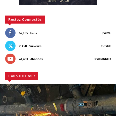
Restez Connectés
J'AIME
16,985
Fans
SUIVRE
2,458
Suiveurs
S'ABONNER
61,453
Abonnés
Coup De Cœur