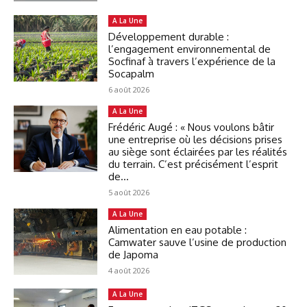
A La Une
Développement durable :
l’engagement environnemental de
Socfinaf à travers l’expérience de la
Socapalm
6 août 2026
A La Une
Frédéric Augé : « Nous voulons bâtir
une entreprise où les décisions prises
au siège sont éclairées par les réalités
du terrain. C’est précisément l’esprit
de...
5 août 2026
A La Une
Alimentation en eau potable :
Camwater sauve l’usine de production
de Japoma
4 août 2026
A La Une