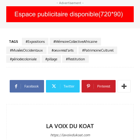
- Advertisement -
TAGS
#Expositions
#MémoireCollectiveAfricaine
#MuséesOccidentaux
#oeuvresd'arts
#PatrimoineCulturel
#périodecoloniale
#pillage
#Restitution
Facebook
Twitter
Pinterest
LA VOIX DU KOAT
https://lavoixdukoat.com