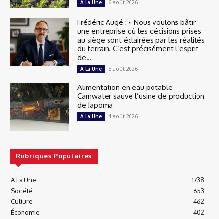
6 août 2026
A La Une
Frédéric Augé : « Nous voulons bâtir
une entreprise où les décisions prises
au siège sont éclairées par les réalités
du terrain. C’est précisément l’esprit
de...
5 août 2026
A La Une
Alimentation en eau potable :
Camwater sauve l’usine de production
de Japoma
4 août 2026
A La Une
Rubriques Populaires
A La Une
1738
Société
653
Culture
462
Économie
402