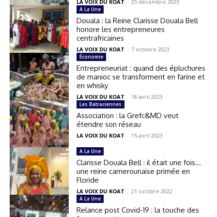
LA VOIX DU KOAT
-
25 décembre 2023
A La Une
Douala : la Reine Clarisse Douala Bell
honore les entrepreneures
centrafricaines
LA VOIX DU KOAT
-
7 octobre 2023
Économie
Entrepreneuriat : quand des épluchures
de manioc se transforment en farine et
en whisky
LA VOIX DU KOAT
-
18 avril 2023
Les Batraciennes
Association : la Grefc&MD veut
étendre son réseau
LA VOIX DU KOAT
-
15 avril 2023
A La Une
Clarisse Douala Bell : il était une fois…
une reine camerounaise primée en
Floride
LA VOIX DU KOAT
-
21 octobre 2022
A La Une
Relance post Covid-19 : la touche des