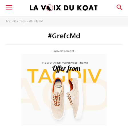
Accueil
Tags
#GrefcMd
#GrefcMd
- Advertisement -