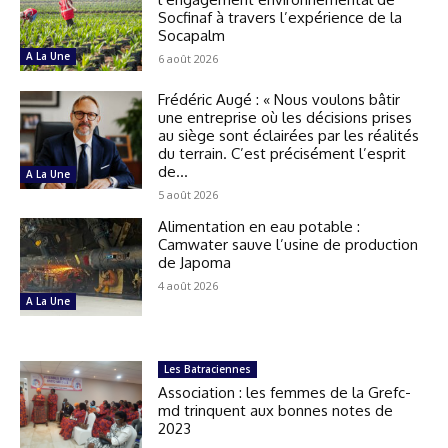
Socfinaf à travers l’expérience de la
Socapalm
A La Une
6 août 2026
Frédéric Augé : « Nous voulons bâtir
une entreprise où les décisions prises
au siège sont éclairées par les réalités
du terrain. C’est précisément l’esprit
de...
A La Une
5 août 2026
Alimentation en eau potable :
Camwater sauve l’usine de production
de Japoma
4 août 2026
A La Une
Les Batraciennes
Association : les femmes de la Grefc-
md trinquent aux bonnes notes de
2023