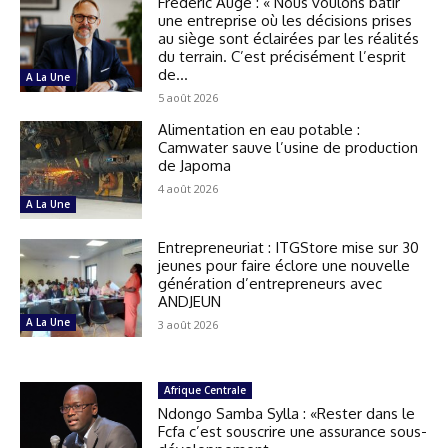
Frédéric Augé : « Nous voulons bâtir
une entreprise où les décisions prises
au siège sont éclairées par les réalités
du terrain. C’est précisément l’esprit
de...
A La Une
5 août 2026
Alimentation en eau potable :
Camwater sauve l’usine de production
de Japoma
4 août 2026
A La Une
Entrepreneuriat : ITGStore mise sur 30
jeunes pour faire éclore une nouvelle
génération d’entrepreneurs avec
ANDJEUN
A La Une
3 août 2026
Afrique Centrale
Ndongo Samba Sylla : «Rester dans le
Fcfa c’est souscrire une assurance sous-