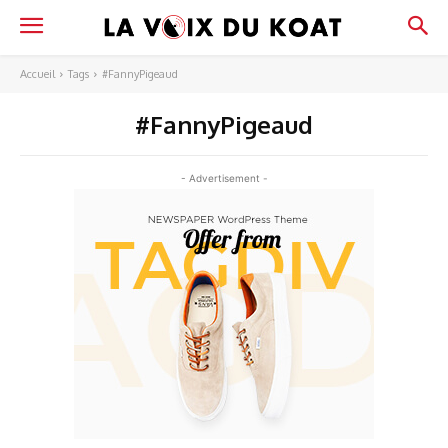
Accueil
Tags
#FannyPigeaud
#FannyPigeaud
- Advertisement -