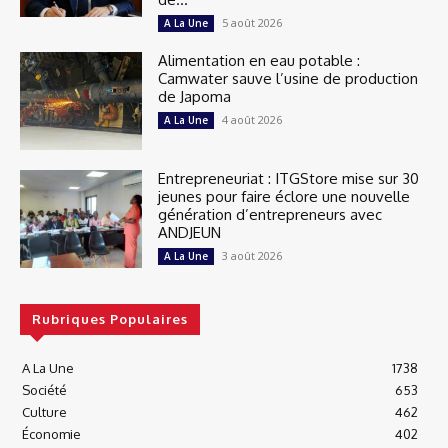
5 août 2026
A La Une
Alimentation en eau potable :
Camwater sauve l’usine de production
de Japoma
4 août 2026
A La Une
Entrepreneuriat : ITGStore mise sur 30
jeunes pour faire éclore une nouvelle
génération d’entrepreneurs avec
ANDJEUN
3 août 2026
A La Une
Rubriques Populaires
A La Une
1738
Société
653
Culture
462
Économie
402