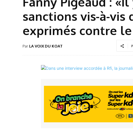
Fanny Pigeaud : «Il
sanctions vis-à-vis 
exprimés contre le
Par
LA VOIX DU KOAT
P