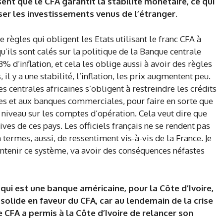
sent que le CFA garantit la stabilité monétaire, ce qui
er les investissements venus de l’étranger.
e règles qui obligent les Etats utilisant le franc CFA à
qu’ils sont calés sur la politique de la Banque centrale
% d’inflation, et cela les oblige aussi à avoir des règles
 il y a une stabilité, l’inflation, les prix augmentent peu.
es centrales africaines s’obligent à restreindre les crédits
es et aux banques commerciales, pour faire en sorte que
niveau sur les comptes d’opération. Cela veut dire que
ves de ces pays. Les officiels français ne se rendent pas
termes, aussi, de ressentiment vis-à-vis de la France. Je
intenir ce système, va avoir des conséquences néfastes
qui est une banque américaine, pour la Côte d’Ivoire,
solide en faveur du CFA, car au lendemain de la crise
le CFA a permis à la Côte d’Ivoire de relancer son