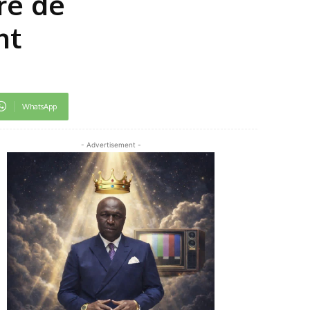
re de
nt
WhatsApp
- Advertisement -