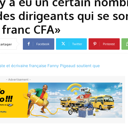
 y a eu un certain nomb
des dirigeants qui se so
 franc CFA»
Facebook
Twitter
Pinterest
artager
- Advertisement -