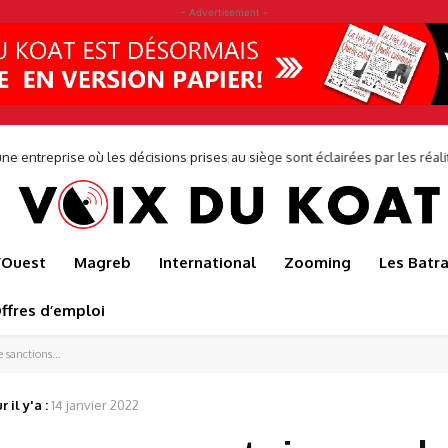
- Advertisement -
r sauve l’usine de production de Japoma
l’Ouest
Magreb
International
Zooming
Les Batr
ffres d’emploi
 sanctions...
r il y'a :
14 janvier 2022