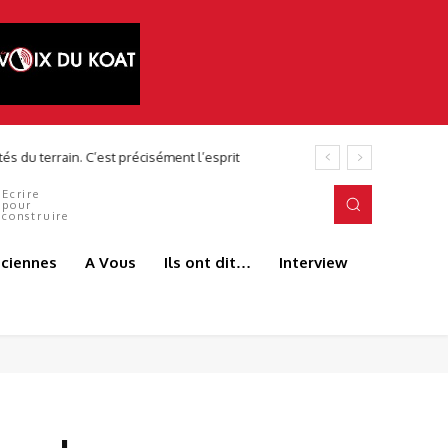
Ecrire
pour
construire
aciennes
A Vous
Ils ont dit…
Interview