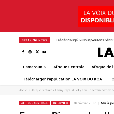
Alimentation en eau potable : Camwate
BREAKING NEWS
Cameroun
Afrique Centrale
Afrique de 
Télécharger l’application LA VOIX DU KOAT
O
Accueil
Afrique Centrale
Fanny Pigeaud : «Il y a eu un certain nombre de
18 février 2019
Mis à jou
AFRIQUE CENTRALE
INTERVIEW