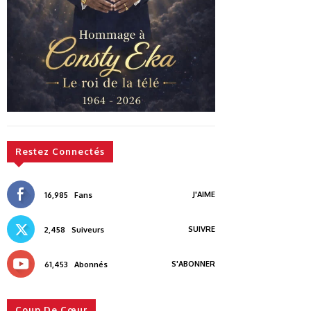
Restez Connectés
J'AIME
16,985
Fans
SUIVRE
2,458
Suiveurs
S'ABONNER
61,453
Abonnés
Coup De Cœur