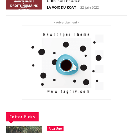
dans son espace
LA VOIX DU KOAT
-
22 juin 2022
- Advertisement -
Editor Picks
A La Une