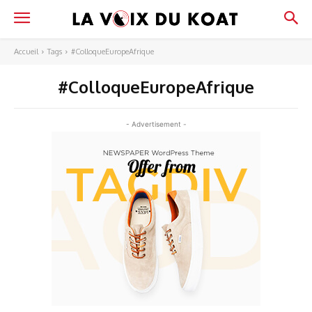
Accueil
Tags
#ColloqueEuropeAfrique
#ColloqueEuropeAfrique
- Advertisement -