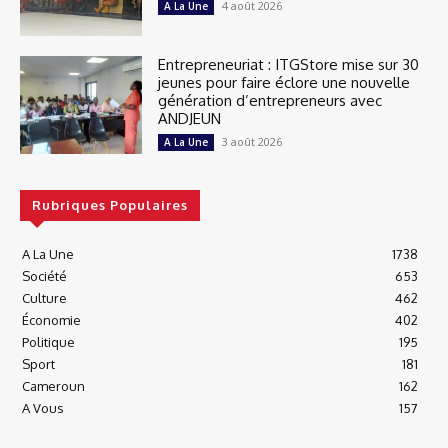
4 août 2026
A La Une
Entrepreneuriat : ITGStore mise sur 30
jeunes pour faire éclore une nouvelle
génération d’entrepreneurs avec
ANDJEUN
3 août 2026
A La Une
Rubriques Populaires
A La Une
1738
Société
653
Culture
462
Économie
402
Politique
195
Sport
181
Cameroun
162
A Vous
157