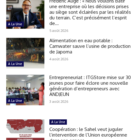
Frédéric Augé : « Nous voulons bâtir
une entreprise où les décisions prises
au siège sont éclairées par les réalités
du terrain. C’est précisément l’esprit
de...
A La Une
5 août 2026
Alimentation en eau potable :
Camwater sauve l’usine de production
de Japoma
4 août 2026
A La Une
Entrepreneuriat : ITGStore mise sur 30
jeunes pour faire éclore une nouvelle
génération d’entrepreneurs avec
ANDJEUN
A La Une
3 août 2026
A La Une
Coopération : le Sahel veut juguler
l’intervention de l’Union européenne