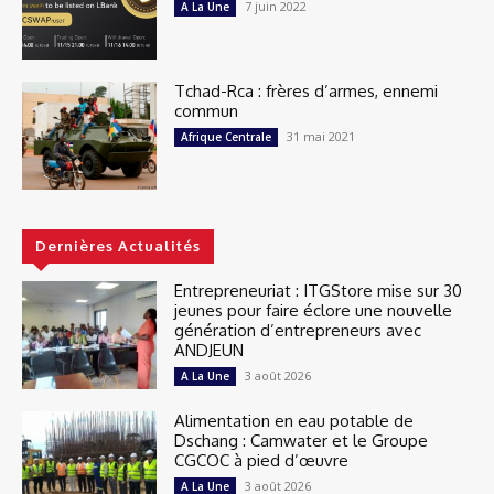
7 juin 2022
A La Une
Tchad-Rca : frères d’armes, ennemi
commun
31 mai 2021
Afrique Centrale
Dernières Actualités
Entrepreneuriat : ITGStore mise sur 30
jeunes pour faire éclore une nouvelle
génération d’entrepreneurs avec
ANDJEUN
3 août 2026
A La Une
Alimentation en eau potable de
Dschang : Camwater et le Groupe
CGCOC à pied d’œuvre
3 août 2026
A La Une