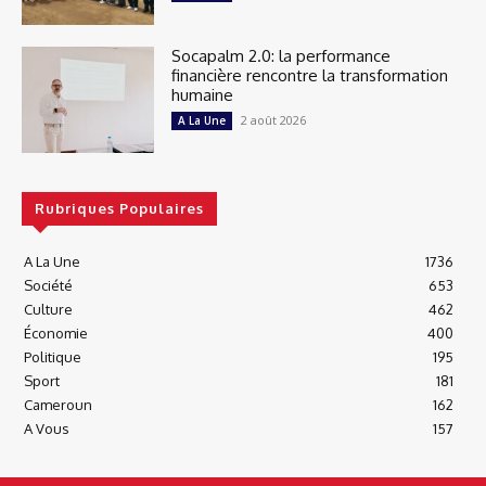
Socapalm 2.0: la performance
financière rencontre la transformation
humaine
2 août 2026
A La Une
Rubriques Populaires
A La Une
1736
Société
653
Culture
462
Économie
400
Politique
195
Sport
181
Cameroun
162
A Vous
157