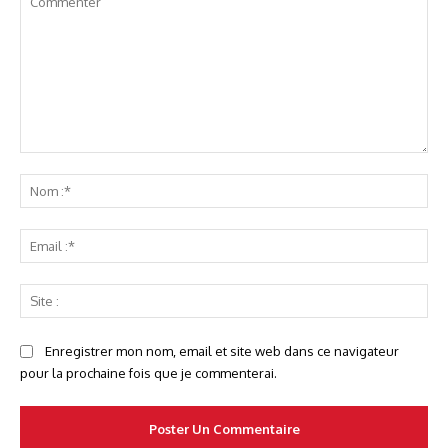
Commenter
No
:*
Ema
:*
Sit
:
Enregistrer mon nom, email et site web dans ce navigateur
pour la prochaine fois que je commenterai.