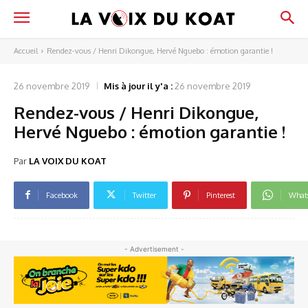
Accueil
Rendez-vous / Henri Dikongue, Hervé Nguebo : émotion garantie !
26 novembre 2019
Mis à jour il y'a :
26 novembre 2019
Rendez-vous / Henri Dikongue,
Hervé Nguebo : émotion garantie !
Par
LA VOIX DU KOAT
Facebook
Twitter
Pinterest
What
- Advertisement -