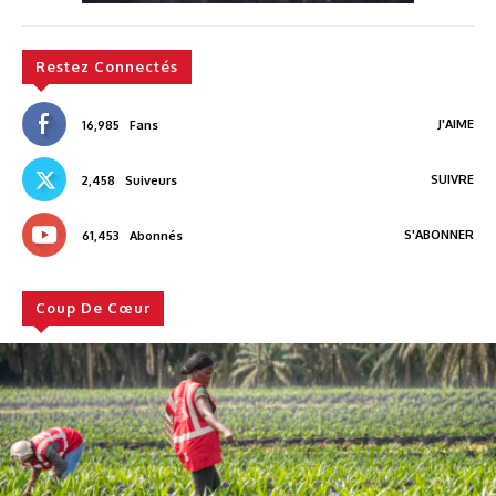
Restez Connectés
J'AIME
16,985
Fans
SUIVRE
2,458
Suiveurs
S'ABONNER
61,453
Abonnés
Coup De Cœur