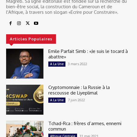
Magreb. Sa ligne éditoriale est fondée sur la recherche du
bien-être social, la construction du Cameroun et de
l'Afrique, à travers son slogan «Ecrire pour Construire».
Articles Populaires
Emile Parfait Simb : «Je suis le tocard à
abattre»
3 mars 2022
A La Une
Cryptomonnaie : la Russie à la
rescousse de Liyeplimal
7 juin 2022
A La Une
Tchad-Rca : frères d’armes, ennemi
commun
31 mai 2021
Afrique Centrale