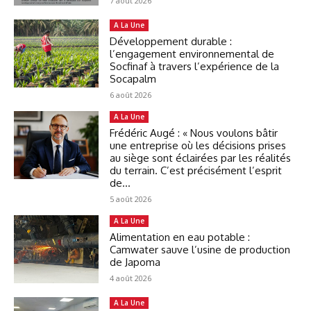
7 août 2026
A La Une
Développement durable :
l’engagement environnemental de
Socfinaf à travers l’expérience de la
Socapalm
6 août 2026
A La Une
Frédéric Augé : « Nous voulons bâtir
une entreprise où les décisions prises
au siège sont éclairées par les réalités
du terrain. C’est précisément l’esprit
de...
5 août 2026
A La Une
Alimentation en eau potable :
Camwater sauve l’usine de production
de Japoma
4 août 2026
A La Une