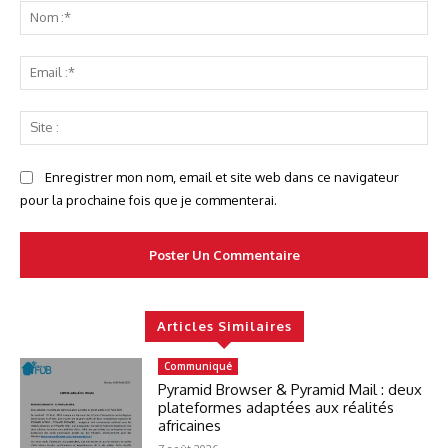
No
:*
Ema
:*
Sit
:
Enregistrer mon nom, email et site web dans ce navigateur
pour la prochaine fois que je commenterai.
Articles Similaires
Communiqué
Pyramid Browser & Pyramid Mail : deux
plateformes adaptées aux réalités
africaines