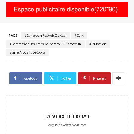
TAGS
#Cameroun #LaVoixDuKoat
#Cdhc
#CommissionDesDroitsDeLhommeDuCameroun
#Education
#JamesMouangueKobila
Facebook
Twitter
Pinterest
LA VOIX DU KOAT
https://lavoixdukoat.com