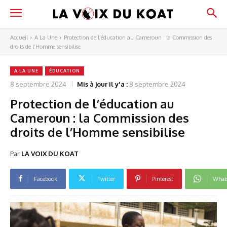
Accueil
A La Une
Protection de l’éducation au Cameroun : la Commission des
droits de l’Homme sensibilise
A LA UNE
ÉDUCATION
8 septembre 2024
Mis à jour il y'a :
8 septembre 2024
Protection de l’éducation au
Cameroun : la Commission des
droits de l’Homme sensibilise
Par
LA VOIX DU KOAT
Facebook
Twitter
Pinterest
What