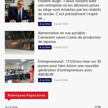
Frédéric Augé : « Nous voulons bâtir
une entreprise où les décisions prises
au siège sont éclairées par les réalités
du terrain. C’est précisément l’esprit
de...
5 août 2026
A La Une
Alimentation en eau potable :
Camwater sauve l’usine de production
de Japoma
4 août 2026
A La Une
Entrepreneuriat : ITGStore mise sur 30
jeunes pour faire éclore une nouvelle
génération d’entrepreneurs avec
ANDJEUN
3 août 2026
A La Une
Rubriques Populaires
A La Une
1738