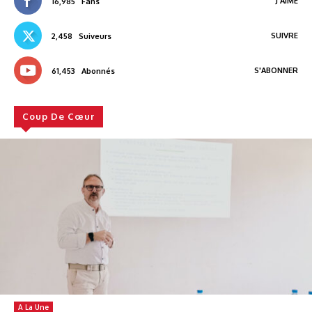
J'AIME
16,985
Fans
SUIVRE
2,458
Suiveurs
S'ABONNER
61,453
Abonnés
Coup De Cœur
A La Une