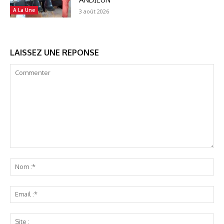
A La Une
3 août 2026
LAISSEZ UNE REPONSE
Commenter
No
:*
Ema
:*
Sit