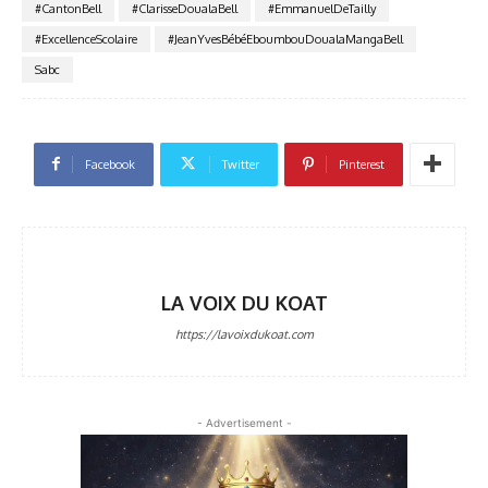
#CantonBell
#ClarisseDoualaBell
#EmmanuelDeTailly
#ExcellenceScolaire
#JeanYvesBébéEboumbouDoualaMangaBell
Sabc
Facebook
Twitter
Pinterest
LA VOIX DU KOAT
https://lavoixdukoat.com
- Advertisement -