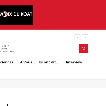
tés du terrain. C’est précisément l’esprit
Ecrire
pour
construire
aciennes
A Vous
Ils ont dit…
Interview