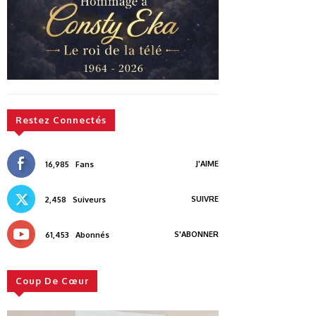
Restez Connectés
J'AIME
16,985
Fans
SUIVRE
2,458
Suiveurs
S'ABONNER
61,453
Abonnés
Coup De Cœur