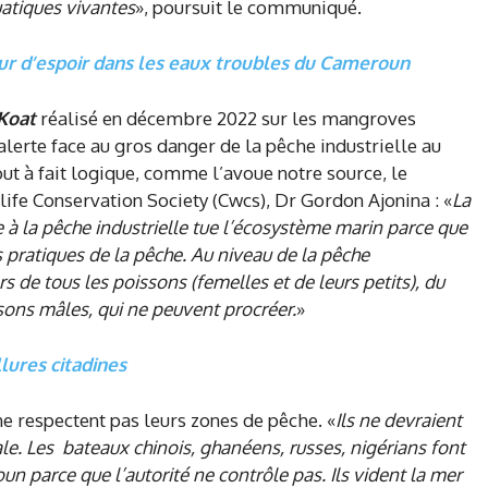
uatiques vivantes
», poursuit le communiqué.
eur d’espoir dans les eaux troubles du Cameroun
Koat
réalisé en décembre 2022 sur les mangroves
lerte face au gros danger de la pêche industrielle au
ut à fait logique, comme l’avoue notre source, le
fe Conservation Society (Cwcs), Dr Gordon Ajonina : «
La
 à la pêche industrielle tue l’écosystème marin parce que
s pratiques de la pêche. Au niveau de la pêche
rs de tous les poissons (femelles et de leurs petits), du
ssons mâles, qui ne peuvent procréer.
»
lures citadines
 ne respectent pas leurs zones de pêche. «
Ils ne devraient
e. Les bateaux chinois, ghanéens, russes, nigérians font
oun parce que l’autorité ne contrôle pas. Ils vident la mer