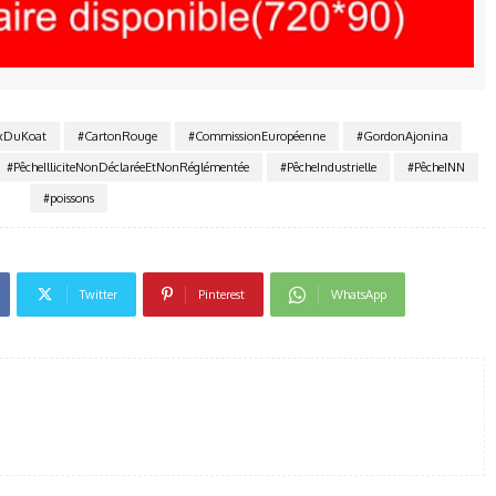
xDuKoat
#CartonRouge
#CommissionEuropéenne
#GordonAjonina
#PêcheIlliciteNonDéclaréeEtNonRéglémentée
#PêcheIndustrielle
#PêcheINN
#poissons
Twitter
Pinterest
WhatsApp