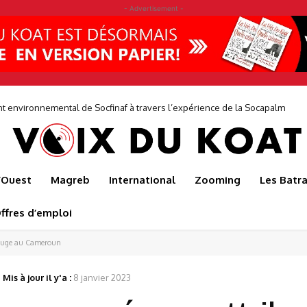
- Advertisement -
vironnemental de Socfinaf à travers l’expérience de la Socapalm
une entreprise où les décisions prises au siège sont éclairées par les réali
de...
l’Ouest
Magreb
International
Zooming
Les Batr
ffres d’emploi
n rouge au Cameroun
Mis à jour il y'a :
8 janvier 2023