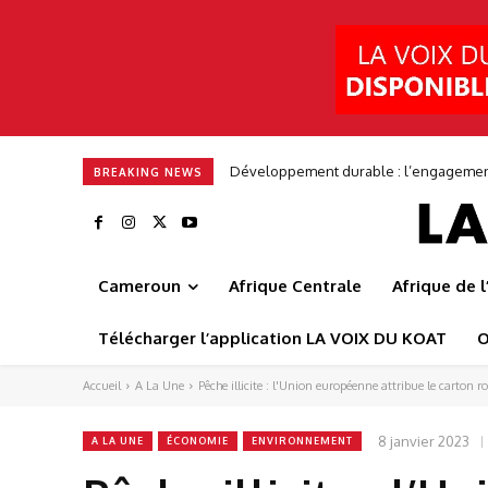
Développement durable : l’engagement en
Frédéric Augé : « Nous voulons bâtir 
BREAKING NEWS
Cameroun
Afrique Centrale
Afrique de 
Télécharger l’application LA VOIX DU KOAT
O
Accueil
A La Une
Pêche illicite : l'Union européenne attribue le carto
8 janvier 2023
A LA UNE
ÉCONOMIE
ENVIRONNEMENT