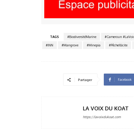
TAGS
#BiodiversitéMarine
#Cameroun #LaVoi
#INN
#Mangrove
#Minepia
#PêcheIllicite
Facebook
Partager
LA VOIX DU KOAT
https://lavoixdukoat.com