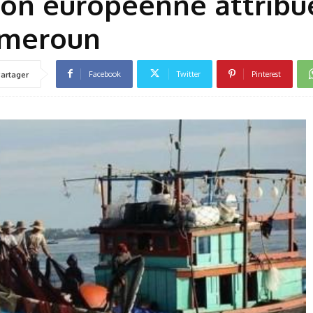
Union européenne attribu
Cameroun
Facebook
Twitter
Pinterest
artager