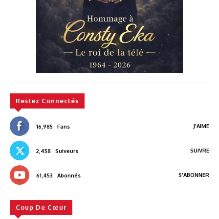
Restez Connectés
J'AIME
16,985
Fans
SUIVRE
2,458
Suiveurs
S'ABONNER
61,453
Abonnés
Coup De Cœur