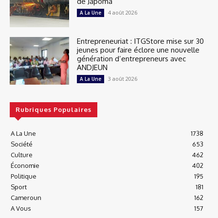
de Japoma
4 août 2026
A La Une
Entrepreneuriat : ITGStore mise sur 30
jeunes pour faire éclore une nouvelle
génération d’entrepreneurs avec
ANDJEUN
3 août 2026
A La Une
Rubriques Populaires
A La Une
1738
Société
653
Culture
462
Économie
402
Politique
195
Sport
181
Cameroun
162
A Vous
157