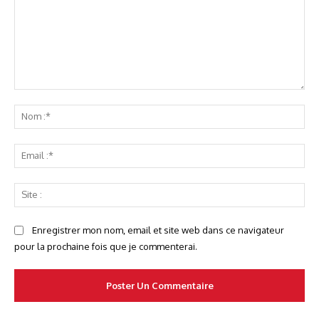
Commenter
No
:*
Ema
:*
Sit
:
Enregistrer mon nom, email et site web dans ce navigateur
pour la prochaine fois que je commenterai.