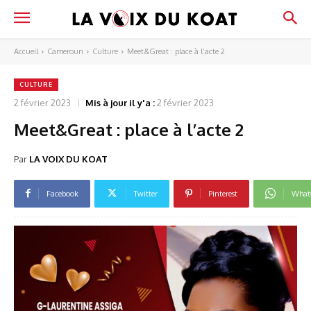
Accueil
Cameroun
Culture
Meet&Great : place à l’acte 2
CULTURE
2 février 2023
Mis à jour il y'a :
2 février 2023
Meet&Great : place à l’acte 2
Par
LA VOIX DU KOAT
Facebook
Twitter
Pinterest
What