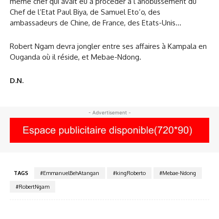
même chef qui avait eu à procéder à l’anoblissement du
Chef de l’Etat Paul Biya, de Samuel Eto’o, des
ambassadeurs de Chine, de France, des Etats-Unis…
Robert Ngam devra jongler entre ses affaires à Kampala en
Ouganda où il réside, et Mebae-Ndong.
D.N.
- Advertisement -
TAGS
#EmmanuelBehAtangan
#kingRoberto
#Mebae-Ndong
#RobertNgam