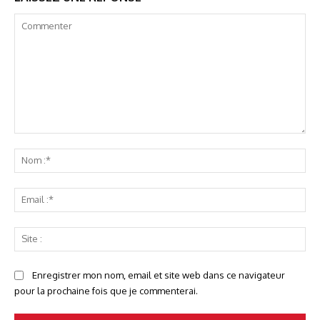
Commenter
No
:*
Ema
:*
Sit
:
Enregistrer mon nom, email et site web dans ce navigateur
pour la prochaine fois que je commenterai.