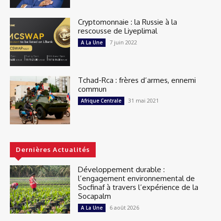
Cryptomonnaie : la Russie à la
rescousse de Liyeplimal
7 juin 2022
A La Une
Tchad-Rca : frères d’armes, ennemi
commun
31 mai 2021
Afrique Centrale
Dernières Actualités
Développement durable :
l’engagement environnemental de
Socfinaf à travers l’expérience de la
Socapalm
6 août 2026
A La Une