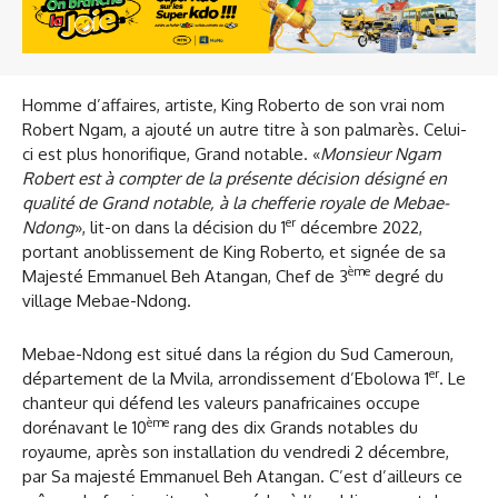
Homme d’affaires, artiste, King Roberto de son vrai nom
Robert Ngam, a ajouté un autre titre à son palmarès. Celui-
ci est plus honorifique, Grand notable. «
Monsieur Ngam
Robert est à compter de la présente décision désigné en
qualité de Grand notable, à la chefferie royale de Mebae-
er
Ndong
», lit-on dans la décision du 1
décembre 2022,
portant anoblissement de King Roberto, et signée de sa
ème
Majesté Emmanuel Beh Atangan, Chef de 3
degré du
village Mebae-Ndong.
Mebae-Ndong est situé dans la région du Sud Cameroun,
er
département de la Mvila, arrondissement d’Ebolowa 1
. Le
chanteur qui défend les valeurs panafricaines occupe
ème
dorénavant le 10
rang des dix Grands notables du
royaume, après son installation du vendredi 2 décembre,
par Sa majesté Emmanuel Beh Atangan. C’est d’ailleurs ce