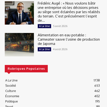
Frédéric Augé : « Nous voulons bâtir
une entreprise où les décisions prises
au siège sont éclairées par les réalités
du terrain. C’est précisément l’esprit
de...
5 août 2026
A La Une
Alimentation en eau potable :
Camwater sauve l’usine de production
de Japoma
4 août 2026
A La Une
Rubriques Populaires
A La Une
1738
Société
653
Culture
462
Économie
402
Politique
195
Sport
181