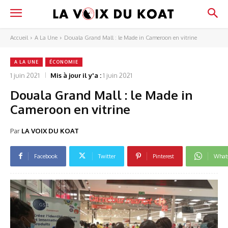
Accueil
A La Une
Douala Grand Mall : le Made in Cameroon en vitrine
A LA UNE
ÉCONOMIE
1 juin 2021
Mis à jour il y'a :
1 juin 2021
Douala Grand Mall : le Made in
Cameroon en vitrine
Par
LA VOIX DU KOAT
Facebook
Twitter
Pinterest
What