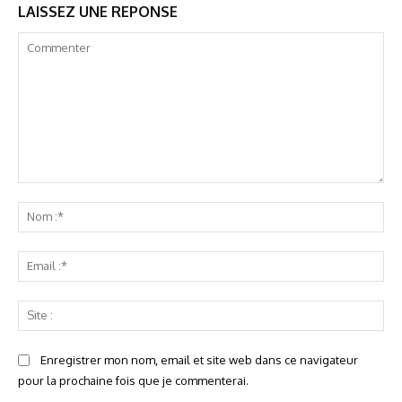
LAISSEZ UNE REPONSE
Commenter
No
:*
Ema
:*
Sit
:
Enregistrer mon nom, email et site web dans ce navigateur
pour la prochaine fois que je commenterai.