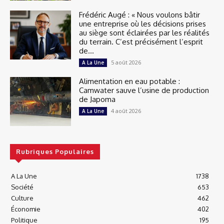
Frédéric Augé : « Nous voulons bâtir
une entreprise où les décisions prises
au siège sont éclairées par les réalités
du terrain. C’est précisément l’esprit
de...
5 août 2026
A La Une
Alimentation en eau potable :
Camwater sauve l’usine de production
de Japoma
4 août 2026
A La Une
Rubriques Populaires
A La Une
1738
Société
653
Culture
462
Économie
402
Politique
195