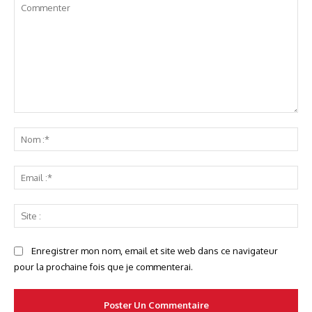
Commenter
No
:*
Ema
:*
Sit
:
Enregistrer mon nom, email et site web dans ce navigateur
pour la prochaine fois que je commenterai.