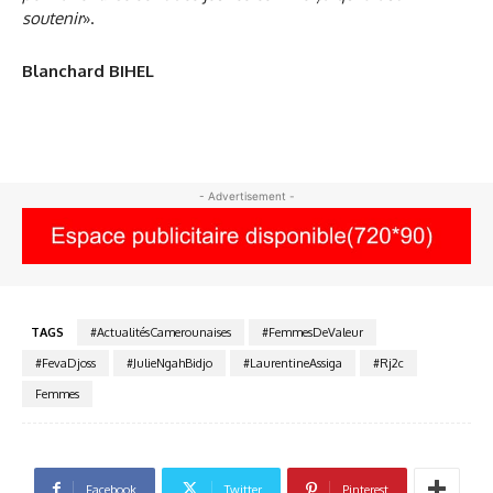
soutenir
».
Blanchard BIHEL
- Advertisement -
TAGS
#ActualitésCamerounaises
#FemmesDeValeur
#FevaDjoss
#JulieNgahBidjo
#LaurentineAssiga
#Rj2c
Femmes
Facebook
Twitter
Pinterest