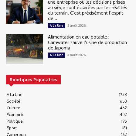
une entreprise où les décisions prises
au siège sont éclairées par les réalités
du terrain. C’est précisément l’esprit
de...
5 août 2026
A La Une
Alimentation en eau potable :
Camwater sauve l’usine de production
de Japoma
4 août 2026
A La Une
Rubriques Populaires
A La Une
1738
Société
653
Culture
462
Économie
402
Politique
195
Sport
181
Cameroun
162