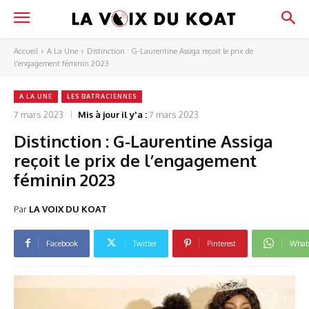
Accueil
A La Une
Distinction : G-Laurentine Assiga reçoit le prix de
l'engagement féminin 2023
A LA UNE
LES BATRACIENNES
7 mars 2023
Mis à jour il y'a :
7 mars 2023
Distinction : G-Laurentine Assiga
reçoit le prix de l’engagement
féminin 2023
Par
LA VOIX DU KOAT
Facebook
Twitter
Pinterest
What