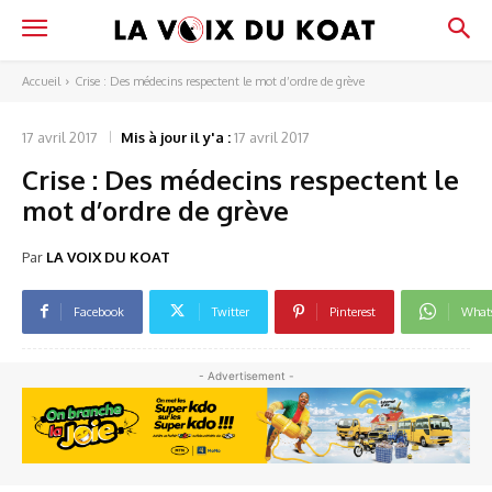
Accueil
Crise : Des médecins respectent le mot d’ordre de grève
17 avril 2017
Mis à jour il y'a :
17 avril 2017
Crise : Des médecins respectent le
mot d’ordre de grève
Par
LA VOIX DU KOAT
Facebook
Twitter
Pinterest
What
- Advertisement -