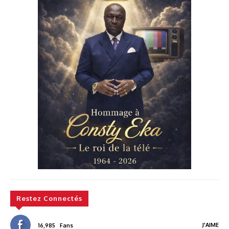
Restez Connectés
J'AIME
16,985
Fans