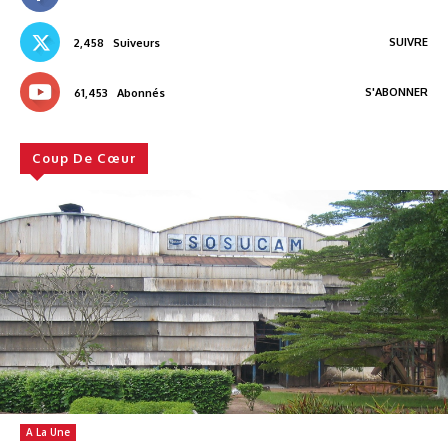
SUIVRE
2,458
Suiveurs
S'ABONNER
61,453
Abonnés
Coup De Cœur
A La Une