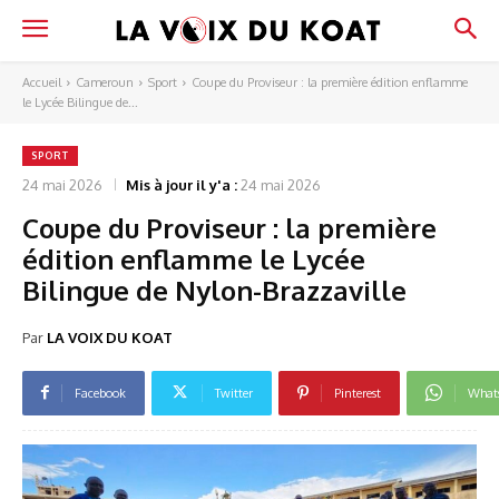
Accueil
Cameroun
Sport
Coupe du Proviseur : la première édition enflamme
le Lycée Bilingue de...
SPORT
24 mai 2026
Mis à jour il y'a :
24 mai 2026
Coupe du Proviseur : la première
édition enflamme le Lycée
Bilingue de Nylon-Brazzaville
Par
LA VOIX DU KOAT
Facebook
Twitter
Pinterest
What