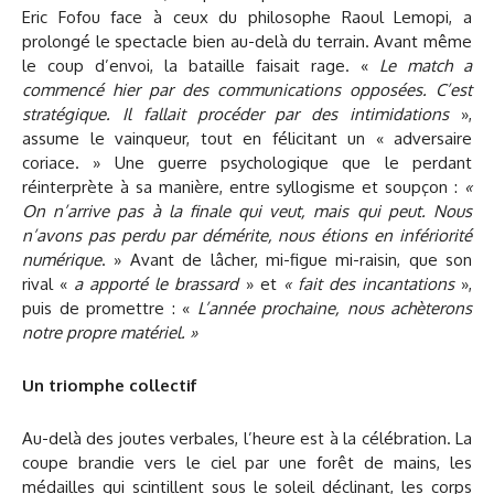
Eric Fofou face à ceux du philosophe Raoul Lemopi, a
prolongé le spectacle bien au-delà du terrain. Avant même
le coup d’envoi, la bataille faisait rage. «
Le match a
commencé hier par des communications opposées. C’est
stratégique. Il fallait procéder par des intimidations
»,
assume le vainqueur, tout en félicitant un « adversaire
coriace. » Une guerre psychologique que le perdant
réinterprète à sa manière, entre syllogisme et soupçon :
«
On n’arrive pas à la finale qui veut, mais qui peut. Nous
n’avons pas perdu par démérite, nous étions en infériorité
numérique
. » Avant de lâcher, mi-figue mi-raisin, que son
rival «
a apporté le brassard
» et
« fait des incantations
»,
puis de promettre : «
L’année prochaine, nous achèterons
notre propre matériel. »
Un triomphe collectif
Au-delà des joutes verbales, l’heure est à la célébration. La
coupe brandie vers le ciel par une forêt de mains, les
médailles qui scintillent sous le soleil déclinant, les corps