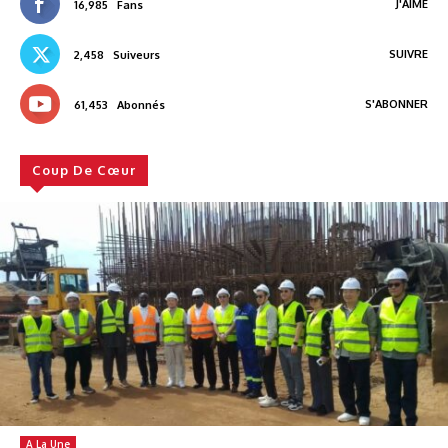
J'AIME
16,985
Fans
SUIVRE
2,458
Suiveurs
S'ABONNER
61,453
Abonnés
Coup De Cœur
A La Une