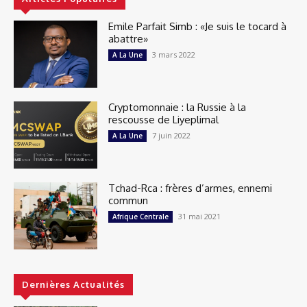
Emile Parfait Simb : «Je suis le tocard à
abattre»
3 mars 2022
A La Une
Cryptomonnaie : la Russie à la
rescousse de Liyeplimal
7 juin 2022
A La Une
Tchad-Rca : frères d’armes, ennemi
commun
31 mai 2021
Afrique Centrale
Dernières Actualités