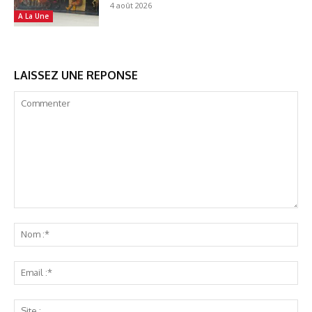
4 août 2026
A La Une
LAISSEZ UNE REPONSE
Commenter
No
:*
Ema
:*
Sit