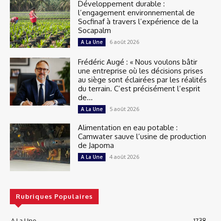
Développement durable :
l’engagement environnemental de
Socfinaf à travers l’expérience de la
Socapalm
6 août 2026
A La Une
Frédéric Augé : « Nous voulons bâtir
une entreprise où les décisions prises
au siège sont éclairées par les réalités
du terrain. C’est précisément l’esprit
de...
5 août 2026
A La Une
Alimentation en eau potable :
Camwater sauve l’usine de production
de Japoma
4 août 2026
A La Une
Rubriques Populaires
A La Une
1738