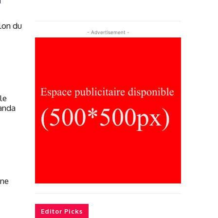
alon du
- Advertisement -
le
anda
nne
Editor Picks