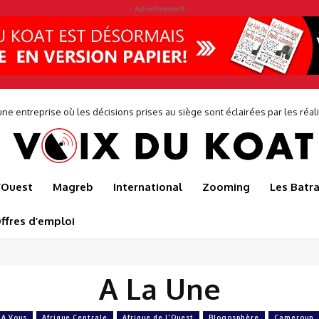
- Advertisement -
ne entreprise où les décisions prises au siège sont éclairées par les réalit
de...
l’Ouest
Magreb
International
Zooming
Les Batr
ffres d’emploi
A La Une
A Vous
Afrique Centrale
Afrique de l'Ouest
Blogosphère
Cameroun