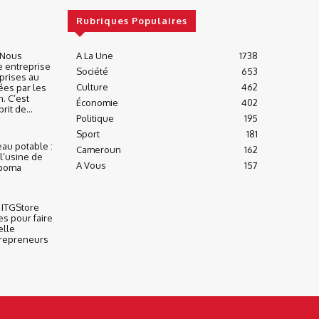
Rubriques Populaires
« Nous
A La Une
1738
e entreprise
Société
653
prises au
Culture
462
ées par les
n. C’est
Économie
402
it de...
Politique
195
Sport
181
eau potable :
Cameroun
162
l’usine de
A Vous
157
apoma
 ITGStore
es pour faire
elle
trepreneurs