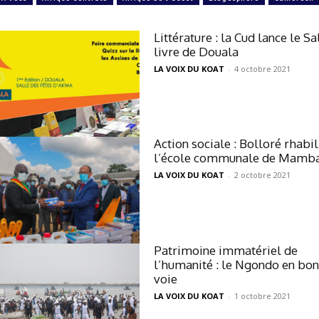
Littérature : la Cud lance le S
livre de Douala
LA VOIX DU KOAT
-
4 octobre 2021
Action sociale : Bolloré rhabil
l’école communale de Mamb
LA VOIX DU KOAT
-
2 octobre 2021
Patrimoine immatériel de
l’humanité : le Ngondo en bo
voie
LA VOIX DU KOAT
-
1 octobre 2021