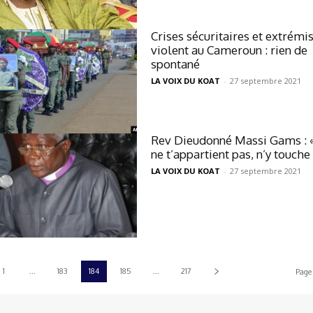
Crises sécuritaires et extrém
violent au Cameroun : rien de
spontané
LA VOIX DU KOAT
-
27 septembre 2021
Rev Dieudonné Massi Gams : 
ne t’appartient pas, n’y touche
LA VOIX DU KOAT
-
27 septembre 2021
1
...
183
184
185
...
217
Page 