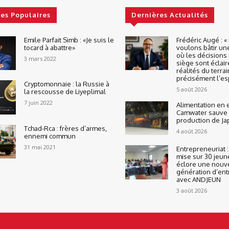
les Populaires
Dernières Actualités
Emile Parfait Simb : «Je suis le
Frédéric Augé : 
tocard à abattre»
voulons bâtir un
où les décisions 
3 mars 2022
siège sont éclair
réalités du terrai
précisément l’espr
Cryptomonnaie : la Russie à
5 août 2026
la rescousse de Liyeplimal
7 juin 2022
Alimentation en 
Camwater sauve 
production de J
Tchad-Rca : frères d’armes,
4 août 2026
ennemi commun
31 mai 2021
Entrepreneuriat :
mise sur 30 jeun
éclore une nouv
génération d’en
avec ANDJEUN
3 août 2026