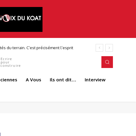
és du terrain. C’est précisément l’esprit
Ecrire
pour
construire
aciennes
A Vous
Ils ont dit…
Interview