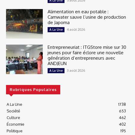
5 août 2026
A La Une
Alimentation en eau potable :
Camwater sauve l’usine de production
de Japoma
4 août 2026
A La Une
Entrepreneuriat : ITGStore mise sur 30
jeunes pour faire éclore une nouvelle
génération d’entrepreneurs avec
ANDJEUN
3 août 2026
A La Une
Rubriques Populaires
A La Une
1738
Société
653
Culture
462
Économie
402
Politique
195