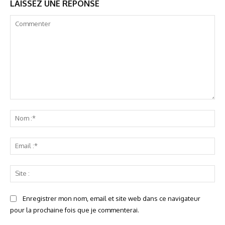
LAISSEZ UNE REPONSE
Commenter
No
:*
Ema
:*
Sit
:
Enregistrer mon nom, email et site web dans ce navigateur
pour la prochaine fois que je commenterai.