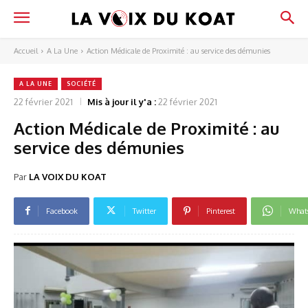
Accueil
A La Une
Action Médicale de Proximité : au service des démunies
A LA UNE
SOCIÉTÉ
22 février 2021
Mis à jour il y'a :
22 février 2021
Action Médicale de Proximité : au
service des démunies
Par
LA VOIX DU KOAT
Facebook
Twitter
Pinterest
What