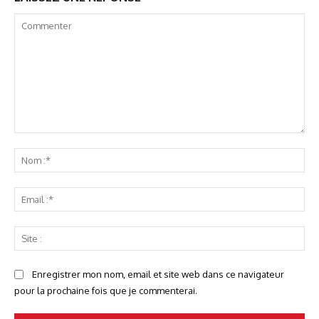
Commenter
No
:*
Ema
:*
Sit
:
Enregistrer mon nom, email et site web dans ce navigateur
pour la prochaine fois que je commenterai.