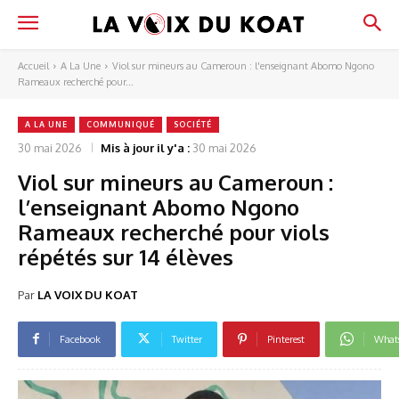
Accueil
A La Une
Viol sur mineurs au Cameroun : l'enseignant Abomo Ngono
Rameaux recherché pour...
A LA UNE
COMMUNIQUÉ
SOCIÉTÉ
30 mai 2026
Mis à jour il y'a :
30 mai 2026
Viol sur mineurs au Cameroun :
l’enseignant Abomo Ngono
Rameaux recherché pour viols
répétés sur 14 élèves
Par
LA VOIX DU KOAT
Facebook
Twitter
Pinterest
What