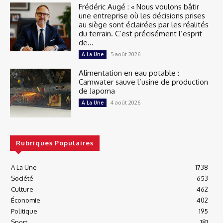
Frédéric Augé : « Nous voulons bâtir
une entreprise où les décisions prises
au siège sont éclairées par les réalités
du terrain. C’est précisément l’esprit
de...
5 août 2026
A La Une
Alimentation en eau potable :
Camwater sauve l’usine de production
de Japoma
4 août 2026
A La Une
Rubriques Populaires
A La Une
1738
Société
653
Culture
462
Économie
402
Politique
195
Sport
181