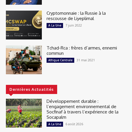
Cryptomonnaie : la Russie à la
rescousse de Liyeplimal
7 juin 2022
A La Une
Tchad-Rca : frères d’armes, ennemi
commun
31 mai 2021
Afrique Centrale
Dernières Actualités
Développement durable :
l’engagement environnemental de
Socfinaf à travers l’expérience de la
Socapalm
6 août 2026
A La Une